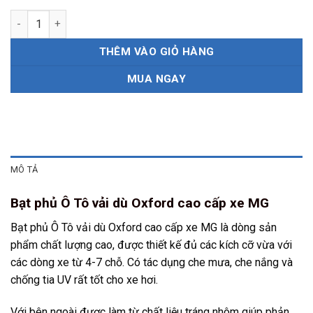
Bạt phủ Ô Tô vải dù Oxford cao cấp xe MG số lượng
THÊM VÀO GIỎ HÀNG
MUA NGAY
MÔ TẢ
Bạt phủ Ô Tô vải dù Oxford cao cấp xe MG
Bạt phủ Ô Tô vải dù Oxford cao cấp xe MG là dòng sản
phẩm chất lượng cao, được thiết kế đủ các kích cỡ vừa với
các dòng xe từ 4-7 chỗ. Có tác dụng che mưa, che nắng và
chống tia UV rất tốt cho xe hơi.
Với bên ngoài được làm từ chất liệu tráng nhôm giúp phản