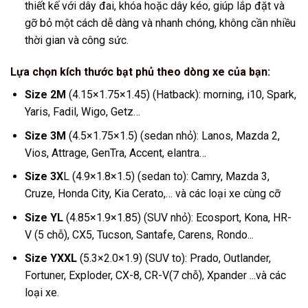
thiết kế với dây đai, khóa hoặc dây kéo, giúp lắp đặt và
gỡ bỏ một cách dễ dàng và nhanh chóng, không cần nhiều
thời gian và công sức.
Lựa chọn kích thước bạt phủ theo dòng xe của bạn:
Size 2M
(4.15×1.75×1.45) (Hatback): morning, i10, Spark,
Yaris, Fadil, Wigo, Getz…
Size 3M
(4.5×1.75×1.5) (sedan nhỏ): Lanos, Mazda 2,
Vios, Attrage, GenTra, Accent, elantra…
Size 3X
L (4.9×1.8×1.5) (sedan to): Camry, Mazda 3,
Cruze, Honda City, Kia Cerato,… và các loại xe cùng cỡ
Size YL
(4.85×1.9×1.85) (SUV nhỏ): Ecosport, Kona, HR-
V (5 chỗ), CX5, Tucson, Santafe, Carens, Rondo...
Size YXXL
(5.3×2.0×1.9) (SUV to): Prado, Outlander,
Fortuner, Exploder, CX-8, CR-V(7 chỗ), Xpander ...và các
loại xe.