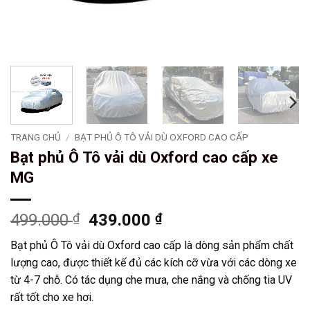
TRANG CHỦ
/
BẠT PHỦ Ô TÔ VẢI DÙ OXFORD CAO CẤP
Bạt phủ Ô Tô vải dù Oxford cao cấp xe
MG
Giá
Giá
499.000
₫
439.000
₫
gốc
hiện
Bạt phủ Ô Tô vải dù Oxford cao cấp là dòng sản phẩm chất
là:
tại
lượng cao, được thiết kế đủ các kích cỡ vừa với các dòng xe
499.000 ₫.
là:
từ 4-7 chỗ. Có tác dụng che mưa, che nắng và chống tia UV
439.000 ₫.
rất tốt cho xe hơi.