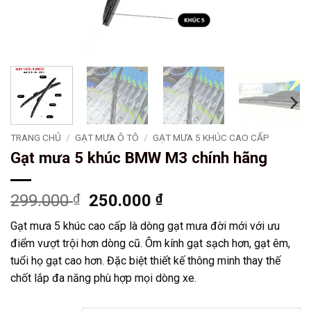
TRANG CHỦ
/
GẠT MƯA Ô TÔ
/
GẠT MƯA 5 KHÚC CAO CẤP
Gạt mưa 5 khúc BMW M3 chính hãng
Giá
Giá
299.000
₫
250.000
₫
gốc
hiện
Gạt mưa 5 khúc cao cấp là dòng gạt mưa đời mới với ưu
là:
tại
điểm vượt trội hơn dòng cũ. Ôm kính gạt sạch hơn, gạt êm,
299.000 ₫.
là:
tuổi họ gạt cao hơn. Đặc biệt thiết kế thông minh thay thế
250.000 ₫.
chốt lắp đa năng phù hợp mọi dòng xe.