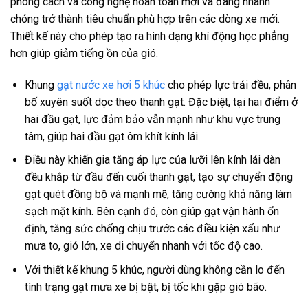
phong cách và công nghệ hoàn toàn mới và đang nhanh
chóng trở thành tiêu chuẩn phù hợp trên các dòng xe mới.
Thiết kế này cho phép tạo ra hình dạng khí động học phẳng
hơn giúp giảm tiếng ồn của gió.
Khung
gạt nước xe hơi 5 khúc
cho phép lực trải đều, phân
bố xuyên suốt dọc theo thanh gạt. Đặc biệt, tại hai điểm ở
hai đầu gạt, lực đảm bảo vẫn mạnh như khu vực trung
tâm, giúp hai đầu gạt ôm khít kính lái.
Điều này khiến gia tăng áp lực của lưỡi lên kính lái dàn
đều khắp từ đầu đến cuối thanh gạt, tạo sự chuyển động
gạt quét đồng bộ và mạnh mẽ, tăng cường khả năng làm
sạch mặt kính. Bên cạnh đó, còn giúp gạt vận hành ổn
định, tăng sức chống chịu trước các điều kiện xấu như
mưa to, gió lớn, xe di chuyển nhanh với tốc độ cao.
Với thiết kế khung 5 khúc, người dùng không cần lo đến
tình trạng gạt mưa xe bị bật, bị tốc khi gặp gió bão.