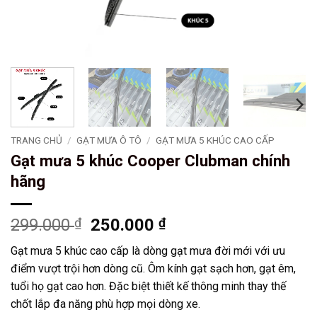
TRANG CHỦ
/
GẠT MƯA Ô TÔ
/
GẠT MƯA 5 KHÚC CAO CẤP
Gạt mưa 5 khúc Cooper Clubman chính
hãng
Giá
Giá
299.000
₫
250.000
₫
gốc
hiện
Gạt mưa 5 khúc cao cấp là dòng gạt mưa đời mới với ưu
là:
tại
điểm vượt trội hơn dòng cũ. Ôm kính gạt sạch hơn, gạt êm,
299.000 ₫.
là:
tuổi họ gạt cao hơn. Đặc biệt thiết kế thông minh thay thế
250.000 ₫.
chốt lắp đa năng phù hợp mọi dòng xe.