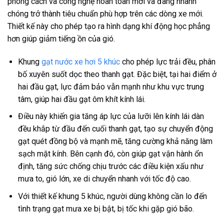
phong cách và công nghệ hoàn toàn mới và đang nhanh
chóng trở thành tiêu chuẩn phù hợp trên các dòng xe mới.
Thiết kế này cho phép tạo ra hình dạng khí động học phẳng
hơn giúp giảm tiếng ồn của gió.
Khung
gạt nước xe hơi 5 khúc
cho phép lực trải đều, phân
bố xuyên suốt dọc theo thanh gạt. Đặc biệt, tại hai điểm ở
hai đầu gạt, lực đảm bảo vẫn mạnh như khu vực trung
tâm, giúp hai đầu gạt ôm khít kính lái.
Điều này khiến gia tăng áp lực của lưỡi lên kính lái dàn
đều khắp từ đầu đến cuối thanh gạt, tạo sự chuyển động
gạt quét đồng bộ và mạnh mẽ, tăng cường khả năng làm
sạch mặt kính. Bên cạnh đó, còn giúp gạt vận hành ổn
định, tăng sức chống chịu trước các điều kiện xấu như
mưa to, gió lớn, xe di chuyển nhanh với tốc độ cao.
Với thiết kế khung 5 khúc, người dùng không cần lo đến
tình trạng gạt mưa xe bị bật, bị tốc khi gặp gió bão.