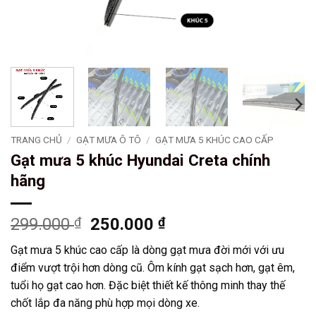
TRANG CHỦ
/
GẠT MƯA Ô TÔ
/
GẠT MƯA 5 KHÚC CAO CẤP
Gạt mưa 5 khúc Hyundai Creta chính
hãng
Giá
Giá
299.000
₫
250.000
₫
gốc
hiện
Gạt mưa 5 khúc cao cấp là dòng gạt mưa đời mới với ưu
là:
tại
điểm vượt trội hơn dòng cũ. Ôm kính gạt sạch hơn, gạt êm,
299.000 ₫.
là:
tuổi họ gạt cao hơn. Đặc biệt thiết kế thông minh thay thế
250.000 ₫.
chốt lắp đa năng phù hợp mọi dòng xe.