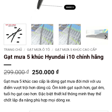
TRANG CHỦ
/
GẠT MƯA Ô TÔ
/
GẠT MƯA 5 KHÚC CAO CẤP
Gạt mưa 5 khúc Hyundai i10 chính hãng
Giá
Giá
299.000
₫
250.000
₫
gốc
hiện
Gạt mưa 5 khúc cao cấp là dòng gạt mưa đời mới với ưu
là:
tại
điểm vượt trội hơn dòng cũ. Ôm kính gạt sạch hơn, gạt êm,
299.000 ₫.
là:
tuổi họ gạt cao hơn. Đặc biệt thiết kế thông minh thay thế
250.000 ₫.
chốt lắp đa năng phù hợp mọi dòng xe.