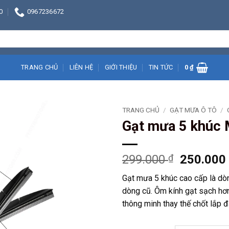
0
0967236672
TRANG CHỦ
LIÊN HỆ
GIỚI THIỆU
TIN TỨC
0
₫
TRANG CHỦ
/
GẠT MƯA Ô TÔ
/
Gạt mưa 5 khúc 
Giá
299.000
₫
250.00
gốc
Gạt mưa 5 khúc cao cấp là dò
là:
dòng cũ. Ôm kính gạt sạch hơn,
299.000 
thông minh thay thế chốt lắp 