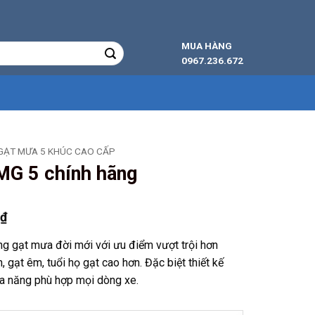
MUA HÀNG
0967.236.672
GẠT MƯA 5 KHÚC CAO CẤP
MG 5 chính hãng
Giá
0
₫
hiện
ng gạt mưa đời mới với ưu điểm vượt trội hơn
tại
 gạt êm, tuổi họ gạt cao hơn. Đặc biệt thiết kế
₫.
là:
đa năng phù hợp mọi dòng xe.
250.000 ₫.