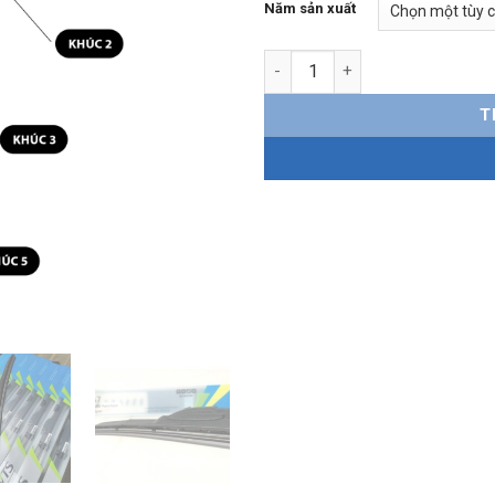
Năm sản xuất
Gạt mưa 5 khúc MG 5 chính hã
T