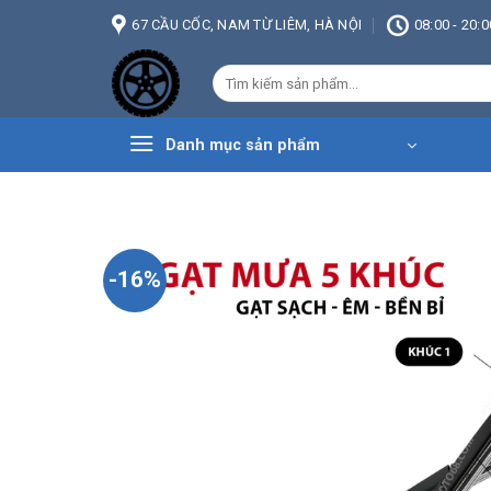
Bỏ
67 CẦU CỐC, NAM TỪ LIÊM, HÀ NỘI
08:00 - 20:0
qua
nội
Tìm
dung
kiếm:
Danh mục sản phẩm
-16%