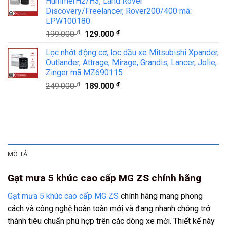
HummerH2/H3, Land Rover
249.000 ₫.
là:
Discovery/Freelancer, Rover200/400 mã:
189.000 ₫.
LPW100180
₫
Giá
₫
Giá
199.000
129.000
gốc
hiện
Lọc nhớt động cơ, lọc dầu xe Mitsubishi Xpander,
là:
tại
Outlander, Attrage, Mirage, Grandis, Lancer, Jolie,
199.000 ₫.
là:
Zinger mã MZ690115
129.000 ₫.
₫
Giá
₫
Giá
249.000
189.000
gốc
hiện
là:
tại
249.000 ₫.
là:
189.000 ₫.
MÔ TẢ
Gạt mưa 5 khúc cao cấp MG ZS chính hãng
Gạt mưa 5 khúc cao cấp MG ZS
chính hãng mang phong
cách và công nghệ hoàn toàn mới và đang nhanh chóng trở
thành tiêu chuẩn phù hợp trên các dòng xe mới. Thiết kế này