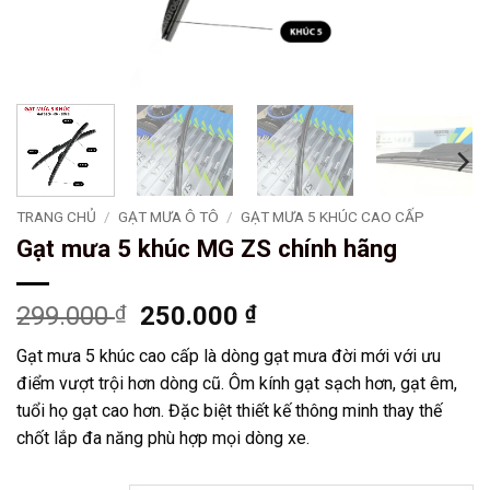
TRANG CHỦ
/
GẠT MƯA Ô TÔ
/
GẠT MƯA 5 KHÚC CAO CẤP
Gạt mưa 5 khúc MG ZS chính hãng
Giá
Giá
299.000
₫
250.000
₫
gốc
hiện
Gạt mưa 5 khúc cao cấp là dòng gạt mưa đời mới với ưu
là:
tại
điểm vượt trội hơn dòng cũ. Ôm kính gạt sạch hơn, gạt êm,
299.000 ₫.
là:
tuổi họ gạt cao hơn. Đặc biệt thiết kế thông minh thay thế
250.000 ₫.
chốt lắp đa năng phù hợp mọi dòng xe.