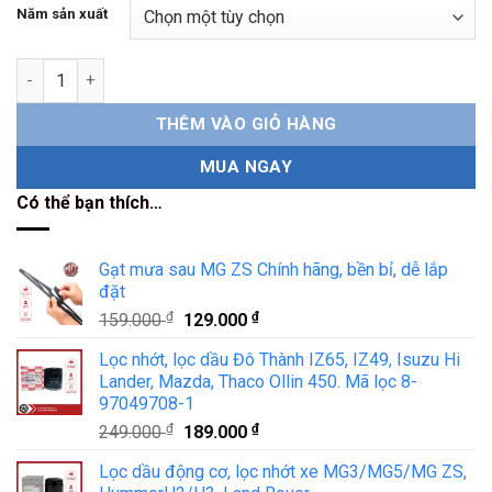
Năm sản xuất
Gạt mưa 5 khúc MG ZS chính hãng số lượng
THÊM VÀO GIỎ HÀNG
MUA NGAY
Có thể bạn thích…
Gạt mưa sau MG ZS Chính hãng, bền bỉ, dễ lắp
đặt
₫
Giá
₫
Giá
159.000
129.000
gốc
hiện
Lọc nhớt, lọc dầu Đô Thành IZ65, IZ49, Isuzu Hi
là:
tại
Lander, Mazda, Thaco Ollin 450. Mã lọc 8-
159.000 ₫.
là:
97049708-1
129.000 ₫.
₫
Giá
₫
Giá
249.000
189.000
gốc
hiện
Lọc dầu động cơ, lọc nhớt xe MG3/MG5/MG ZS,
là:
tại