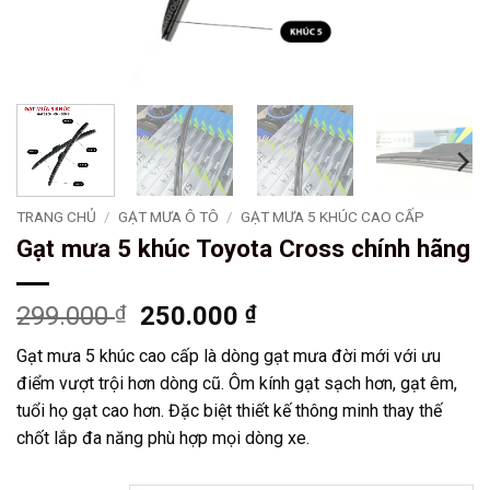
TRANG CHỦ
/
GẠT MƯA Ô TÔ
/
GẠT MƯA 5 KHÚC CAO CẤP
Gạt mưa 5 khúc Toyota Cross chính hãng
Giá
Giá
299.000
₫
250.000
₫
gốc
hiện
Gạt mưa 5 khúc cao cấp là dòng gạt mưa đời mới với ưu
là:
tại
điểm vượt trội hơn dòng cũ. Ôm kính gạt sạch hơn, gạt êm,
299.000 ₫.
là:
tuổi họ gạt cao hơn. Đặc biệt thiết kế thông minh thay thế
250.000 ₫.
chốt lắp đa năng phù hợp mọi dòng xe.