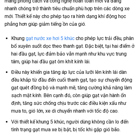
mang phong cách và công nghệ hoàn toàn mới và đang
nhanh chóng trở thành tiêu chuẩn phù hợp trên các dòng xe
mới. Thiết kế này cho phép tạo ra hình dạng khí động học
phẳng hơn giúp giảm tiếng ồn của gió.
Khung
gạt nước xe hơi 5 khúc
cho phép lực trải đều, phân
bố xuyên suốt dọc theo thanh gạt. Đặc biệt, tại hai điểm ở
hai đầu gạt, lực đảm bảo vẫn mạnh như khu vực trung
tâm, giúp hai đầu gạt ôm khít kính lái.
Điều này khiến gia tăng áp lực của lưỡi lên kính lái dàn
đều khắp từ đầu đến cuối thanh gạt, tạo sự chuyển động
gạt quét đồng bộ và mạnh mẽ, tăng cường khả năng làm
sạch mặt kính. Bên cạnh đó, còn giúp gạt vận hành ổn
định, tăng sức chống chịu trước các điều kiện xấu như
mưa to, gió lớn, xe di chuyển nhanh với tốc độ cao.
Với thiết kế khung 5 khúc, người dùng không cần lo đến
tình trạng gạt mưa xe bị bật, bị tốc khi gặp gió bão.