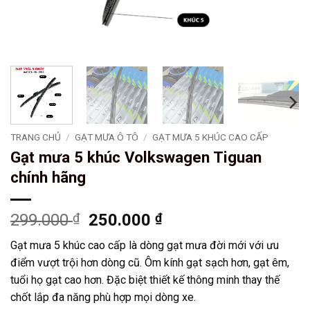
TRANG CHỦ
/
GẠT MƯA Ô TÔ
/
GẠT MƯA 5 KHÚC CAO CẤP
Gạt mưa 5 khúc Volkswagen Tiguan
chính hãng
Giá
Giá
299.000
₫
250.000
₫
gốc
hiện
Gạt mưa 5 khúc cao cấp là dòng gạt mưa đời mới với ưu
là:
tại
điểm vượt trội hơn dòng cũ. Ôm kính gạt sạch hơn, gạt êm,
299.000 ₫.
là:
tuổi họ gạt cao hơn. Đặc biệt thiết kế thông minh thay thế
250.000 ₫.
chốt lắp đa năng phù hợp mọi dòng xe.