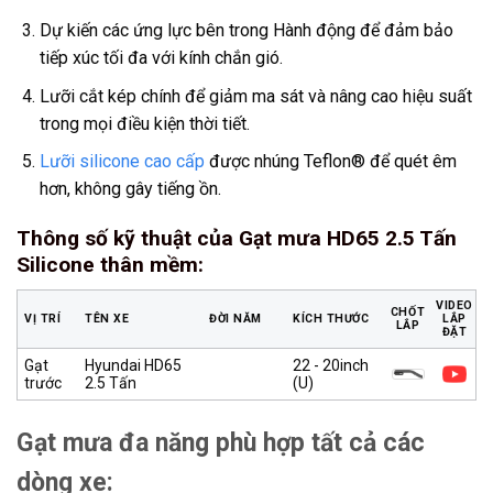
Dự kiến các ứng lực bên trong Hành động để đảm bảo
tiếp xúc tối đa với kính chắn gió.
Lưỡi cắt kép chính để giảm ma sát và nâng cao hiệu suất
trong mọi điều kiện thời tiết.
Lưỡi silicone cao cấp
được nhúng Teflon® để quét êm
hơn, không gây tiếng ồn.
Thông số kỹ thuật của Gạt mưa HD65 2.5 Tấn
Silicone thân mềm
:
VIDEO
CHỐT
VỊ TRÍ
TÊN XE
ĐỜI NĂM
KÍCH THƯỚC
LẮP
LẮP
ĐẶT
Gạt
Hyundai HD65
22 - 20inch
trước
2.5 Tấn
(U)
Gạt mưa đa năng phù hợp tất cả các
dòng xe: