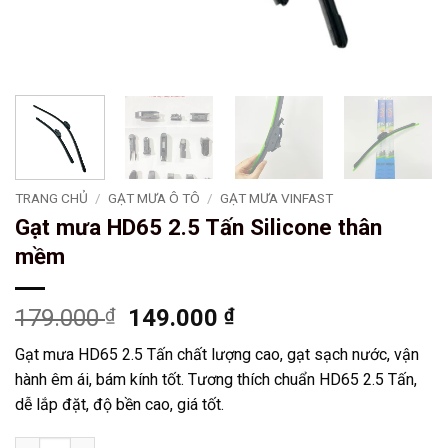
TRANG CHỦ
/
GẠT MƯA Ô TÔ
/
GẠT MƯA VINFAST
Gạt mưa HD65 2.5 Tấn Silicone thân
mềm
Giá
Giá
179.000
₫
149.000
₫
gốc
hiện
Gạt mưa HD65 2.5 Tấn chất lượng cao, gạt sạch nước, vận
là:
tại
hành êm ái, bám kính tốt. Tương thích chuẩn HD65 2.5 Tấn,
179.000 ₫.
là:
dễ lắp đặt, độ bền cao, giá tốt.
149.000 ₫.
Gạt mưa HD65 2.5 Tấn Silicone thân mềm số lượng