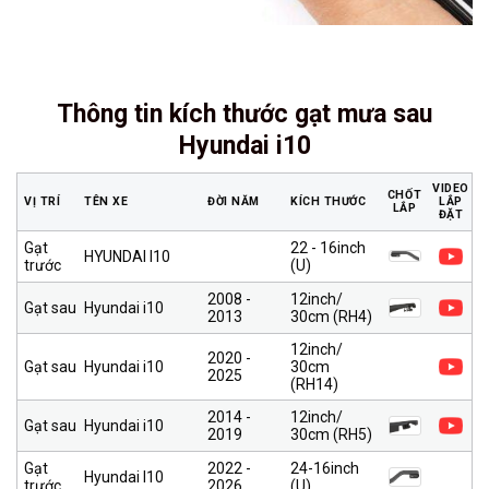
Thông tin kích thước gạt mưa sau
Hyundai i10
VIDEO
CHỐT
VỊ TRÍ
TÊN XE
ĐỜI NĂM
KÍCH THƯỚC
LẮP
LẮP
ĐẶT
Gạt
22 - 16inch
HYUNDAI I10
trước
(U)
2008 -
12inch/
Gạt sau
Hyundai i10
2013
30cm (RH4)
12inch/
2020 -
Gạt sau
Hyundai i10
30cm
2025
(RH14)
2014 -
12inch/
Gạt sau
Hyundai i10
2019
30cm (RH5)
Gạt
2022 -
24-16inch
Hyundai I10
trước
2026
(U)