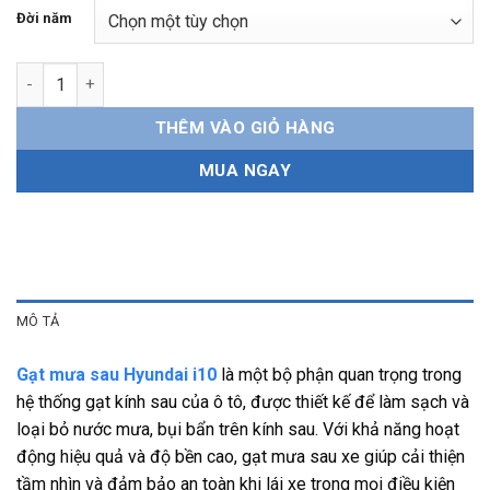
Đời năm
Gạt mưa sau Hyundai i10 Chính hãng, bền bỉ, dễ lắp đặt số lượ
THÊM VÀO GIỎ HÀNG
MUA NGAY
MÔ TẢ
Gạt mưa sau Hyundai i10
là một bộ phận quan trọng trong
hệ thống gạt kính sau của ô tô, được thiết kế để làm sạch và
loại bỏ nước mưa, bụi bẩn trên kính sau. Với khả năng hoạt
động hiệu quả và độ bền cao, gạt mưa sau xe giúp cải thiện
tầm nhìn và đảm bảo an toàn khi lái xe trong mọi điều kiện