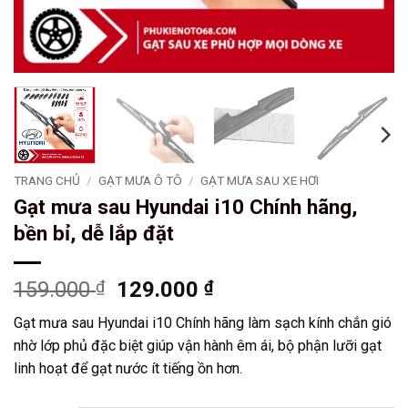
TRANG CHỦ
/
GẠT MƯA Ô TÔ
/
GẠT MƯA SAU XE HƠI
Gạt mưa sau Hyundai i10 Chính hãng,
bền bỉ, dễ lắp đặt
Giá
Giá
159.000
₫
129.000
₫
gốc
hiện
Gạt mưa sau Hyundai i10 Chính hãng làm sạch kính chắn gió
là:
tại
nhờ lớp phủ đặc biệt giúp vận hành êm ái, bộ phận lưỡi gạt
159.000 ₫.
là:
linh hoạt để gạt nước ít tiếng ồn hơn.
129.000 ₫.