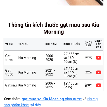
Thông tin kích thước gạt mưa sau Kia
Morning
VIDEO
CHỐT
VỊ TRÍ
TÊN XE
ĐỜI NĂM
KÍCH THƯỚC
LẮP
LẮP
ĐẶT
22″/ 55cm
Gạt
2006 -
Kia Morning
và 16″/
trước
2020
40cm (U)
24″/ 60cm
Gạt
2021 -
Kia Morning
và 14″/
trước
2022
35cm (U)
2006 -
12″/ 30cm
Gạt sau
Kia Morning
2025
(RH5)
Xem thêm
gạt mưa xe Kia Morning
phía trước
và
những
sản phẩm khác
tại đây