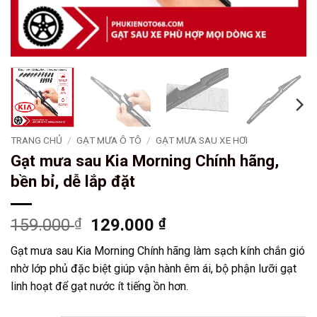
TRANG CHỦ
/
GẠT MƯA Ô TÔ
/
GẠT MƯA SAU XE HƠI
Gạt mưa sau Kia Morning Chính hãng,
bền bỉ, dễ lắp đặt
Giá
Giá
159.000
₫
129.000
₫
gốc
hiện
Gạt mưa sau Kia Morning Chính hãng làm sạch kính chắn gió
là:
tại
nhờ lớp phủ đặc biệt giúp vận hành êm ái, bộ phận lưỡi gạt
159.000 ₫.
là:
linh hoạt để gạt nước ít tiếng ồn hơn.
129.000 ₫.