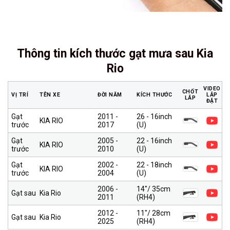
Thông tin kích thước gạt mưa sau Kia
Rio
VIDEO
CHỐT
VỊ TRÍ
TÊN XE
ĐỜI NĂM
KÍCH THƯỚC
LẮP
LẮP
ĐẶT
Gạt
2011 -
26 - 16inch
KIA RIO
trước
2017
(U)
Gạt
2005 -
22 - 16inch
KIA RIO
trước
2010
(U)
Gạt
2002 -
22 - 18inch
KIA RIO
trước
2004
(U)
2006 -
14″/ 35cm
Gạt sau
Kia Rio
2011
(RH4)
2012 -
11″/ 28cm
Gạt sau
Kia Rio
2025
(RH4)