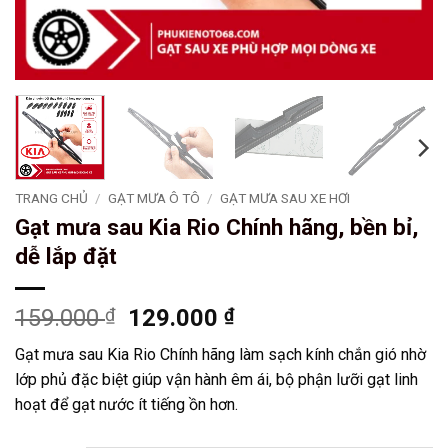
TRANG CHỦ
/
GẠT MƯA Ô TÔ
/
GẠT MƯA SAU XE HƠI
Gạt mưa sau Kia Rio Chính hãng, bền bỉ,
dễ lắp đặt
Giá
Giá
159.000
₫
129.000
₫
gốc
hiện
Gạt mưa sau Kia Rio Chính hãng làm sạch kính chắn gió nhờ
là:
tại
lớp phủ đặc biệt giúp vận hành êm ái, bộ phận lưỡi gạt linh
159.000 ₫.
là:
hoạt để gạt nước ít tiếng ồn hơn.
129.000 ₫.