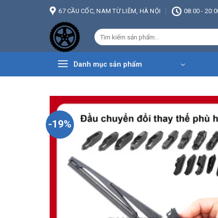
Bỏ
67 CẦU CỐC, NAM TỪ LIÊM, HÀ NỘI
08:00 - 20:0
qua
nội
Tìm
dung
kiếm:
Danh mục sản phẩm
-19%