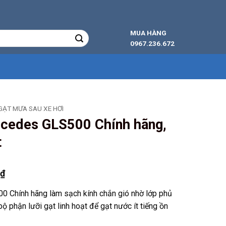
MUA HÀNG
0967.236.672
GẠT MƯA SAU XE HƠI
cedes GLS500 Chính hãng,
t
Giá
0
₫
hiện
 Chính hãng làm sạch kính chắn gió nhờ lớp phủ
tại
bộ phận lưỡi gạt linh hoạt để gạt nước ít tiếng ồn
₫.
là:
129.000 ₫.