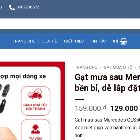
0
0967236672
TRANG CHỦ
LIÊN HỆ
GIỚI THIỆU
TIN TỨC
0
₫
TRANG CHỦ
/
GẠT MƯA Ô TÔ
/
Gạt mưa sau Mer
bền bỉ, dễ lắp đặ
Giá
159.000
₫
129.00
gốc
Gạt mưa sau Mercedes GLS500
là:
đặc biệt giúp vận hành êm ái, 
159.000 
hơn.