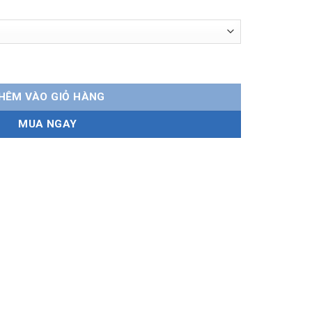
Chính hãng, bền bỉ, dễ lắp đặt số lượng
HÊM VÀO GIỎ HÀNG
MUA NGAY