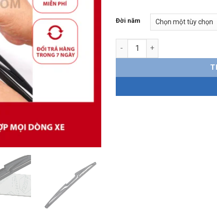
Đời năm
Gạt mưa sau Mercedes GLS500 
T