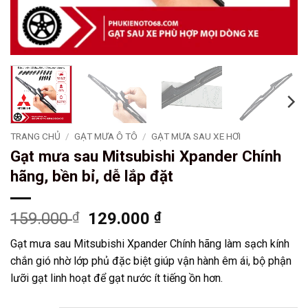
TRANG CHỦ
/
GẠT MƯA Ô TÔ
/
GẠT MƯA SAU XE HƠI
Gạt mưa sau Mitsubishi Xpander Chính
hãng, bền bỉ, dễ lắp đặt
Giá
Giá
159.000
₫
129.000
₫
gốc
hiện
Gạt mưa sau Mitsubishi Xpander Chính hãng làm sạch kính
là:
tại
chắn gió nhờ lớp phủ đặc biệt giúp vận hành êm ái, bộ phận
159.000 ₫.
là:
lưỡi gạt linh hoạt để gạt nước ít tiếng ồn hơn.
129.000 ₫.