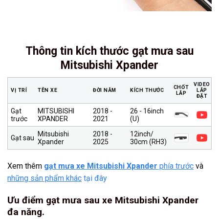
Thông tin kích thước gạt mưa sau
Mitsubishi Xpander
VIDEO
CHỐT
VỊ TRÍ
TÊN XE
ĐỜI NĂM
KÍCH THƯỚC
LẮP
LẮP
ĐẶT
Gạt
MITSUBISHI
2018 -
26 - 16inch
trước
XPANDER
2021
(U)
Mitsubishi
2018 -
12inch/
Gạt sau
Xpander
2025
30cm (RH3)
Xem thêm
gạt mưa xe Mitsubishi Xpander
phía trước
và
những sản phẩm khác
tại đây
Ưu điểm gạt mưa sau xe Mitsubishi Xpander
đa năng.