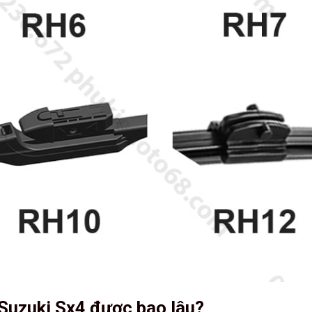
 Suzuki Sx4 được bao lâu?