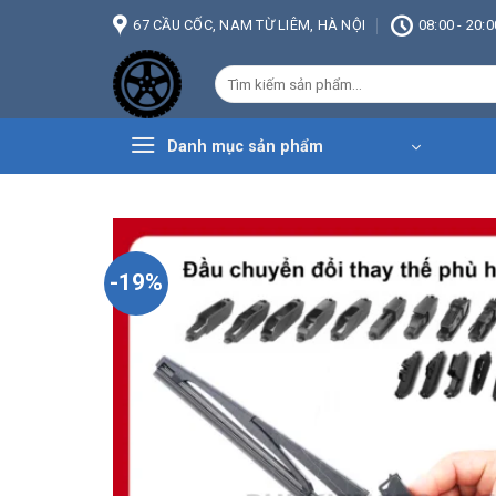
Bỏ
67 CẦU CỐC, NAM TỪ LIÊM, HÀ NỘI
08:00 - 20:0
qua
nội
Tìm
dung
kiếm:
Danh mục sản phẩm
-19%