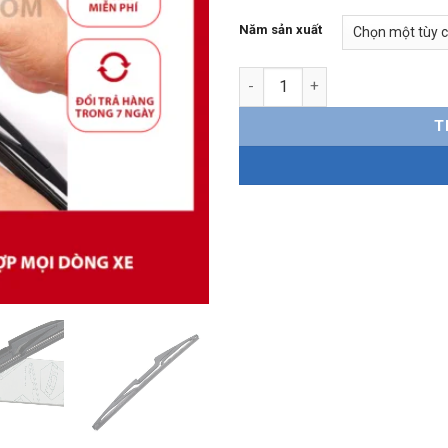
Năm sản xuất
Gạt mưa sau Suzuki Sx4 Chính 
T