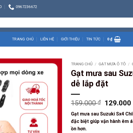
0
0967236672
TRANG CHỦ
LIÊN HỆ
GIỚI THIỆU
TIN TỨC
0
₫
TRANG CHỦ
/
GẠT MƯA Ô TÔ
/
Gạt mưa sau Suzu
dễ lắp đặt
Giá
159.000
₫
129.00
gốc
Gạt mưa sau Suzuki Sx4 Chí
là:
đặc biệt giúp vận hành êm ái
159.000 
ồn hơn.