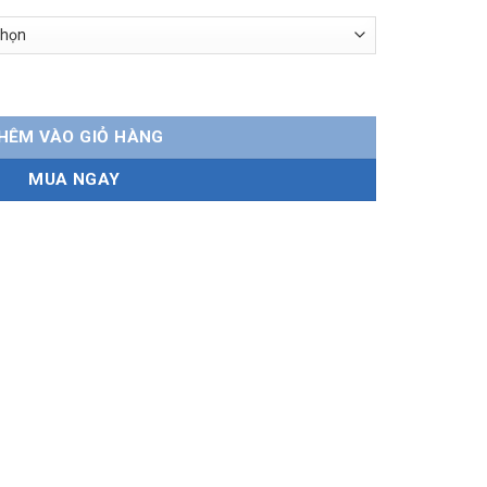
hãng, bền bỉ, dễ lắp đặt số lượng
HÊM VÀO GIỎ HÀNG
MUA NGAY