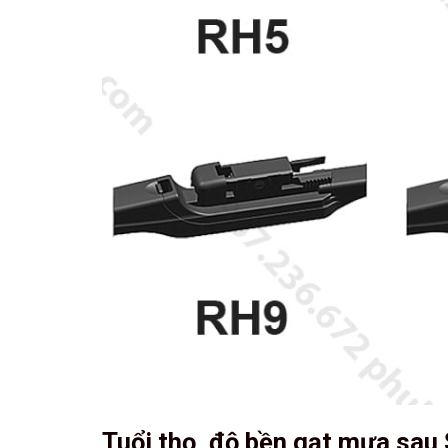
Tuổi thọ, độ bền gạt mưa sau