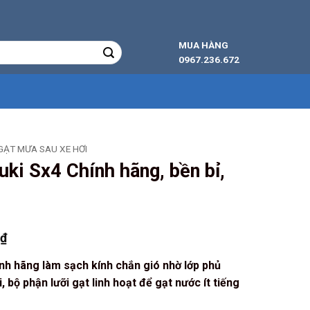
MUA HÀNG
0967.236.672
GẠT MƯA SAU XE HƠI
ki Sx4 Chính hãng, bền bỉ,
Giá
0
₫
hiện
nh hãng làm sạch kính chắn gió nhờ lớp phủ
tại
, bộ phận lưỡi gạt linh hoạt để gạt nước ít tiếng
₫.
là:
129.000 ₫.