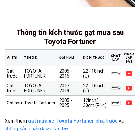
Thông tin kích thước gạt mưa sau
Toyota Fortuner
VIDEO
CHỐT
VỊ TRÍ
TÊN XE
ĐỜI NĂM
KÍCH THƯỚC
LẮP
LẮP
ĐẶT
Gạt
TOYOTA
2005 -
22 - 18inch
trước
FORTUNER
2016
(U)
Gạt
TOYOTA
2017 -
22 - 16inch
trước
FORTUNER
2019
(U)
2005 -
12inch/
Gạt sau
Toyota Fortuner
2025
30cm (RH4)
Xem thêm
gạt mưa xe Toyota Fortuner
phía trước
và
những sản phẩm khác
tại đây