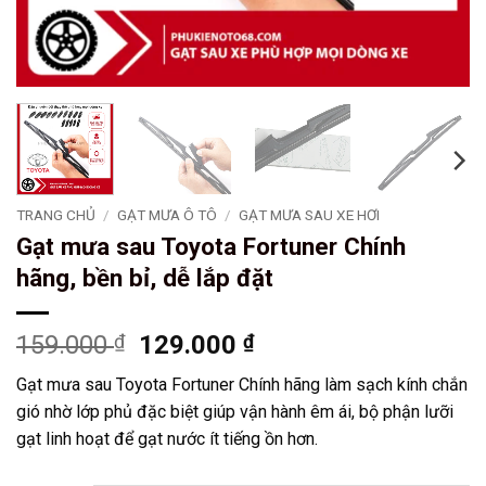
TRANG CHỦ
/
GẠT MƯA Ô TÔ
/
GẠT MƯA SAU XE HƠI
Gạt mưa sau Toyota Fortuner Chính
hãng, bền bỉ, dễ lắp đặt
Giá
Giá
159.000
₫
129.000
₫
gốc
hiện
Gạt mưa sau Toyota Fortuner Chính hãng làm sạch kính chắn
là:
tại
gió nhờ lớp phủ đặc biệt giúp vận hành êm ái, bộ phận lưỡi
159.000 ₫.
là:
gạt linh hoạt để gạt nước ít tiếng ồn hơn.
129.000 ₫.