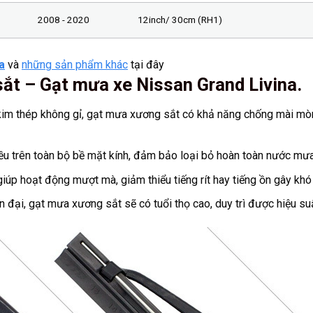
2008 - 2020
12inch/ 30cm (RH1)
a
và
những sản phẩm khác
tại đây
ắt – Gạt mưa xe Nissan Grand Livina.
m thép không gỉ, gạt mưa xương sắt có khả năng chống mài mòn v
ều trên toàn bộ bề mặt kính, đảm bảo loại bỏ hoàn toàn nước mưa v
úp hoạt động mượt mà, giảm thiểu tiếng rít hay tiếng ồn gây khó c
 đại, gạt mưa xương sắt sẽ có tuổi thọ cao, duy trì được hiệu suấ