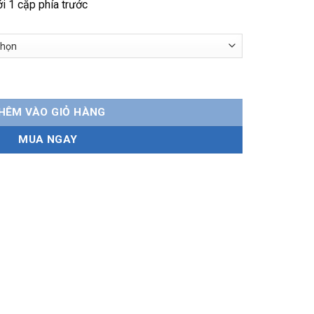
i 1 cặp phía trước
 xương sắt, bền bỉ, dễ lắp đặt số lượng
HÊM VÀO GIỎ HÀNG
MUA NGAY