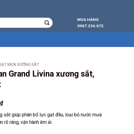
MUA HÀNG
0967.236.672
GẠT MƯA XƯƠNG SẮT
n Grand Livina xương sắt,
t
Giá
0
₫
hiện
g sắt giúp phân bố lực gạt đều, loại bỏ nước mưa
tại
 rõ ràng, vận hành êm ái.
₫.
là:
149.000 ₫.