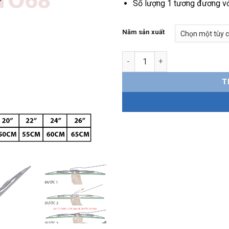
Số lượng 1 tương đương vớ
Năm sản xuất
Gạt mưa xe Nissan Grand Livina
T