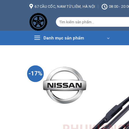
Bỏ
67 CẦU CỐC, NAM TỪ LIÊM, HÀ NỘI
08:00 - 20:0
qua
nội
Tìm
dung
kiếm:
Danh mục sản phẩm
-17%