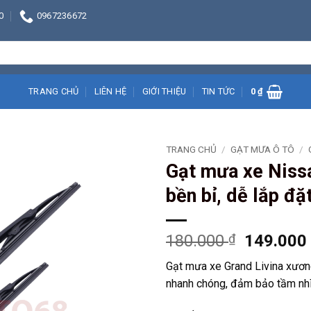
0
0967236672
TRANG CHỦ
LIÊN HỆ
GIỚI THIỆU
TIN TỨC
0
₫
TRANG CHỦ
/
GẠT MƯA Ô TÔ
/
Gạt mưa xe Nissa
bền bỉ, dễ lắp đặ
Giá
180.000
₫
149.00
gốc
Gạt mưa xe Grand Livina xươn
là:
nhanh chóng, đảm bảo tầm nhìn
180.000 