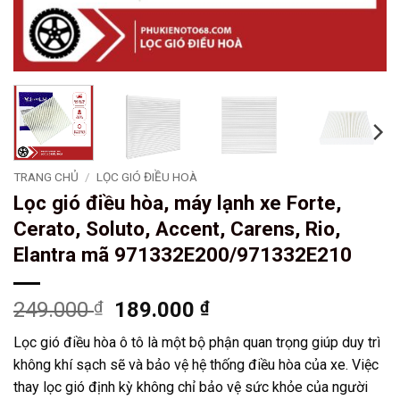
TRANG CHỦ
/
LỌC GIÓ ĐIỀU HOÀ
Lọc gió điều hòa, máy lạnh xe Forte,
Cerato, Soluto, Accent, Carens, Rio,
Elantra mã 971332E200/971332E210
Giá
Giá
249.000
₫
189.000
₫
gốc
hiện
Lọc gió điều hòa ô tô là một bộ phận quan trọng giúp duy trì
là:
tại
không khí sạch sẽ và bảo vệ hệ thống điều hòa của xe. Việc
249.000 ₫.
là:
thay lọc gió định kỳ không chỉ bảo vệ sức khỏe của người
189.000 ₫.