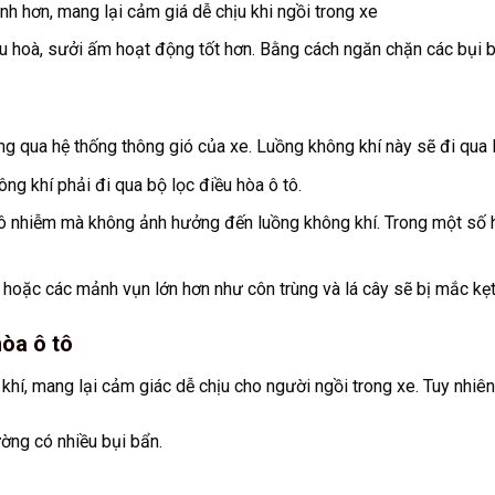
ành hơn, mang lại cảm giá dễ chịu khi ngồi trong xe
ều hoà, sưởi ấm hoạt động tốt hơn. Bằng cách ngăn chặn các bụi b
ng qua hệ thống thông gió của xe. Luồng không khí này sẽ đi qua l
ng khí phải đi qua bộ lọc điều hòa ô tô.
 ô nhiễm mà không ảnh hưởng đến luồng không khí. Trong một số hệ
ải hoặc các mảnh vụn lớn hơn như côn trùng và lá cây sẽ bị mắc kẹt 
hòa ô tô
khí, mang lại cảm giác dễ chịu cho người ngồi trong xe. Tuy nhiên
ường có nhiều bụi bẩn.