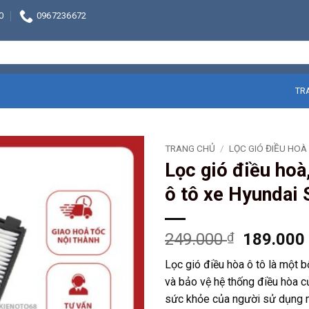
0
0967236672
TR
TRANG CHỦ
/
LỌC GIÓ ĐIỀU HOÀ
Lọc gió điều hoà,
ô tô xe Hyundai
Giá
249.000
₫
189.00
gốc
Lọc gió điều hòa ô tô là một b
là:
và bảo vệ hệ thống điều hòa củ
249.000 
sức khỏe của người sử dụng mà