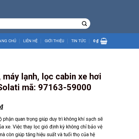
ANG CHỦ
LIÊN HỆ
GIỚI THIỆU
TIN TỨC
0
₫
 máy lạnh, lọc cabin xe hơi
 Solati mã: 97163-59000
Giá
0
₫
hiện
ộ phận quan trọng giúp duy trì không khí sạch sẽ
tại
a xe. Việc thay lọc gió định kỳ không chỉ bảo vệ
₫.
là:
 còn giúp tăng hiệu suất và tuổi thọ của hệ
189.000 ₫.