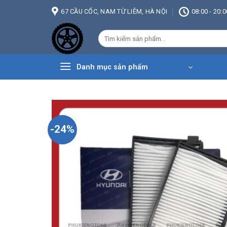
Bỏ
67 CẦU CỐC, NAM TỪ LIÊM, HÀ NỘI
08:00 - 20:0
qua
nội
Tìm
dung
kiếm:
Danh mục sản phẩm
-24%