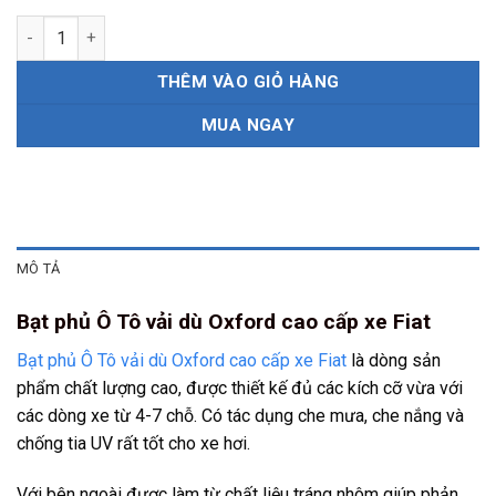
Bạt phủ Ô Tô vải dù Oxford cao cấp xe Fiat số lượng
THÊM VÀO GIỎ HÀNG
MUA NGAY
MÔ TẢ
Bạt phủ Ô Tô vải dù Oxford cao cấp xe Fiat
Bạt phủ Ô Tô vải dù Oxford cao cấp xe Fiat
là dòng sản
phẩm chất lượng cao, được thiết kế đủ các kích cỡ vừa với
các dòng xe từ 4-7 chỗ. Có tác dụng che mưa, che nắng và
chống tia UV rất tốt cho xe hơi.
Với bên ngoài được làm từ chất liệu tráng nhôm giúp phản