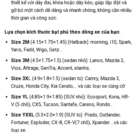
thiết kế với dây đai, khóa hoặc dây kéo, giúp lắp đặt và
gỡ bỏ một cách dễ dàng và nhanh chóng, không cần nhiều
thời gian và công sức.
Lựa chọn kích thước bạt phủ theo dòng xe của bạn:
Size 2M
(4.15×1.75×1.45) (Hatback): morning, i10, Spark,
Yaris, Fadil, Wigo, Getz…
Size 3M
(4.5×1.75×1.5) (sedan nhỏ): Lanos, Mazda 2,
Vios, Attrage, GenTra, Accent, elantra…
Size 3X
L (4.9×1.8×1.5) (sedan to): Camry, Mazda 3,
Cruze, Honda City, Kia Cerato,… và các loại xe cùng cỡ
Size YL
(4.85×1.9×1.85) (SUV nhỏ): Ecosport, Kona, HR-
V (5 chỗ), CX5, Tucson, Santafe, Carens, Rondo...
Size YXXL
(5.3×2.0×1.9) (SUV to): Prado, Outlander,
Fortuner, Exploder, CX-8, CR-V(7 chỗ), Xpander ...và các
loại xe.