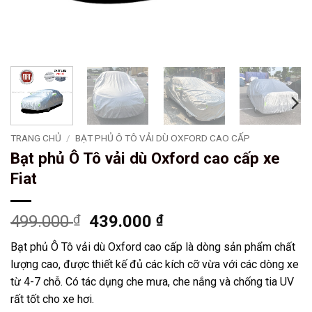
TRANG CHỦ
/
BẠT PHỦ Ô TÔ VẢI DÙ OXFORD CAO CẤP
Bạt phủ Ô Tô vải dù Oxford cao cấp xe
Fiat
Giá
Giá
499.000
₫
439.000
₫
gốc
hiện
Bạt phủ Ô Tô vải dù Oxford cao cấp là dòng sản phẩm chất
là:
tại
lượng cao, được thiết kế đủ các kích cỡ vừa với các dòng xe
499.000 ₫.
là:
từ 4-7 chỗ. Có tác dụng che mưa, che nắng và chống tia UV
439.000 ₫.
rất tốt cho xe hơi.