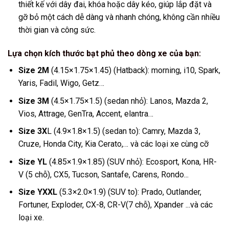
thiết kế với dây đai, khóa hoặc dây kéo, giúp lắp đặt và
gỡ bỏ một cách dễ dàng và nhanh chóng, không cần nhiều
thời gian và công sức.
Lựa chọn kích thước bạt phủ theo dòng xe của bạn:
Size 2M
(4.15×1.75×1.45) (Hatback): morning, i10, Spark,
Yaris, Fadil, Wigo, Getz…
Size 3M
(4.5×1.75×1.5) (sedan nhỏ): Lanos, Mazda 2,
Vios, Attrage, GenTra, Accent, elantra…
Size 3X
L (4.9×1.8×1.5) (sedan to): Camry, Mazda 3,
Cruze, Honda City, Kia Cerato,… và các loại xe cùng cỡ
Size YL
(4.85×1.9×1.85) (SUV nhỏ): Ecosport, Kona, HR-
V (5 chỗ), CX5, Tucson, Santafe, Carens, Rondo...
Size YXXL
(5.3×2.0×1.9) (SUV to): Prado, Outlander,
Fortuner, Exploder, CX-8, CR-V(7 chỗ), Xpander ...và các
loại xe.