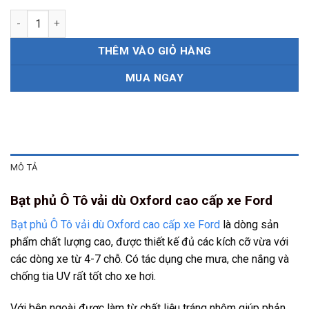
Bạt phủ Ô Tô vải dù Oxford cao cấp xe Ford số lượng
THÊM VÀO GIỎ HÀNG
MUA NGAY
MÔ TẢ
Bạt phủ Ô Tô vải dù Oxford cao cấp xe Ford
Bạt phủ Ô Tô vải dù Oxford cao cấp xe Ford
là dòng sản
phẩm chất lượng cao, được thiết kế đủ các kích cỡ vừa với
các dòng xe từ 4-7 chỗ. Có tác dụng che mưa, che nắng và
chống tia UV rất tốt cho xe hơi.
Với bên ngoài được làm từ chất liệu tráng nhôm giúp phản