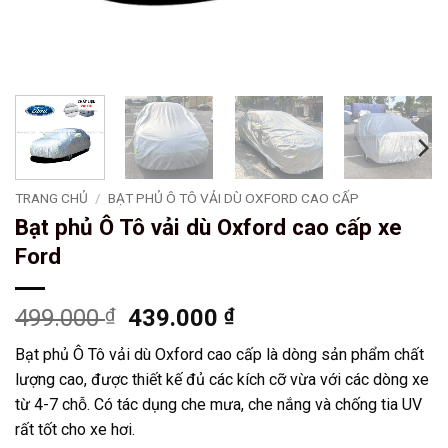
TRANG CHỦ
/
BẠT PHỦ Ô TÔ VẢI DÙ OXFORD CAO CẤP
Bạt phủ Ô Tô vải dù Oxford cao cấp xe
Ford
Giá
Giá
499.000
₫
439.000
₫
gốc
hiện
Bạt phủ Ô Tô vải dù Oxford cao cấp là dòng sản phẩm chất
là:
tại
lượng cao, được thiết kế đủ các kích cỡ vừa với các dòng xe
499.000 ₫.
là:
từ 4-7 chỗ. Có tác dụng che mưa, che nắng và chống tia UV
439.000 ₫.
rất tốt cho xe hơi.