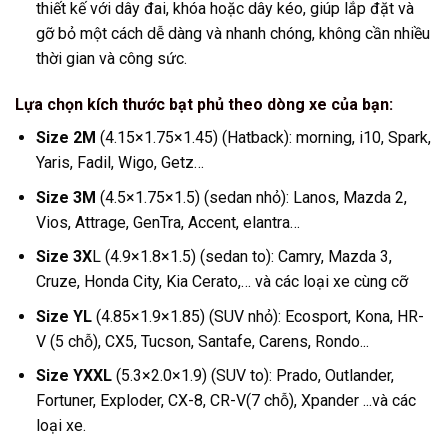
thiết kế với dây đai, khóa hoặc dây kéo, giúp lắp đặt và
gỡ bỏ một cách dễ dàng và nhanh chóng, không cần nhiều
thời gian và công sức.
Lựa chọn kích thước bạt phủ theo dòng xe của bạn:
Size 2M
(4.15×1.75×1.45) (Hatback): morning, i10, Spark,
Yaris, Fadil, Wigo, Getz…
Size 3M
(4.5×1.75×1.5) (sedan nhỏ): Lanos, Mazda 2,
Vios, Attrage, GenTra, Accent, elantra…
Size 3X
L (4.9×1.8×1.5) (sedan to): Camry, Mazda 3,
Cruze, Honda City, Kia Cerato,… và các loại xe cùng cỡ
Size YL
(4.85×1.9×1.85) (SUV nhỏ): Ecosport, Kona, HR-
V (5 chỗ), CX5, Tucson, Santafe, Carens, Rondo...
Size YXXL
(5.3×2.0×1.9) (SUV to): Prado, Outlander,
Fortuner, Exploder, CX-8, CR-V(7 chỗ), Xpander ...và các
loại xe.