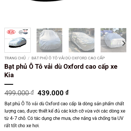
TRANG CHỦ
/
BẠT PHỦ Ô TÔ VẢI DÙ OXFORD CAO CẤP
Bạt phủ Ô Tô vải dù Oxford cao cấp xe
Kia
Giá
Giá
499.000
₫
439.000
₫
gốc
hiện
Bạt phủ Ô Tô vải dù Oxford cao cấp là dòng sản phẩm chất
là:
tại
lượng cao, được thiết kế đủ các kích cỡ vừa với các dòng xe
499.000 ₫.
là:
từ 4-7 chỗ. Có tác dụng che mưa, che nắng và chống tia UV
439.000 ₫.
rất tốt cho xe hơi.