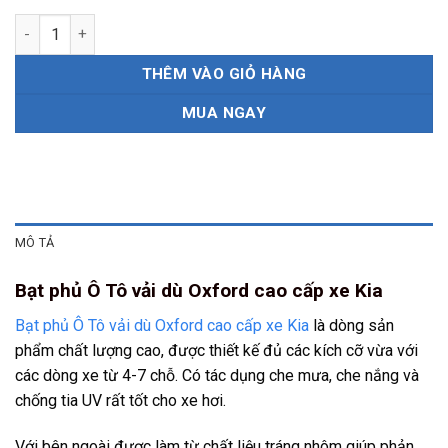
Bạt phủ Ô Tô vải dù Oxford cao cấp xe Kia số lượng
THÊM VÀO GIỎ HÀNG
MUA NGAY
MÔ TẢ
Bạt phủ Ô Tô vải dù Oxford cao cấp xe Kia
Bạt phủ Ô Tô vải dù Oxford cao cấp xe Kia
là dòng sản
phẩm chất lượng cao, được thiết kế đủ các kích cỡ vừa với
các dòng xe từ 4-7 chỗ. Có tác dụng che mưa, che nắng và
chống tia UV rất tốt cho xe hơi.
Với bên ngoài được làm từ chất liệu tráng nhôm giúp phản