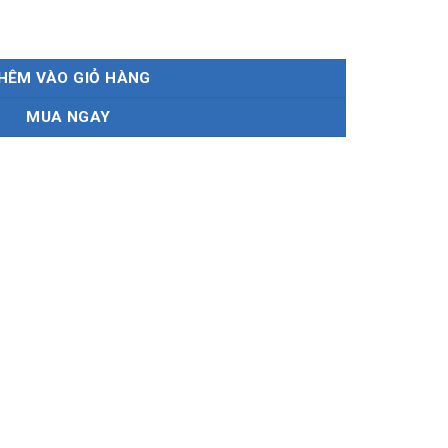
o cấp xe Subaru số lượng
HÊM VÀO GIỎ HÀNG
MUA NGAY