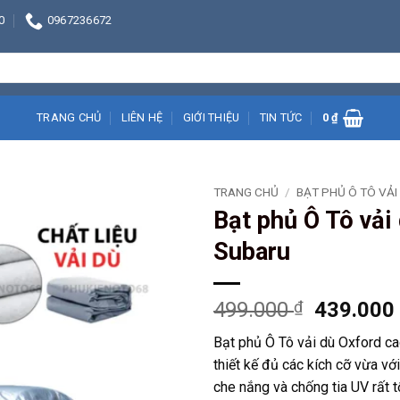
0
0967236672
TRANG CHỦ
LIÊN HỆ
GIỚI THIỆU
TIN TỨC
0
₫
TRANG CHỦ
/
BẠT PHỦ Ô TÔ VẢ
Bạt phủ Ô Tô vải
Subaru
Giá
499.000
₫
439.00
gốc
Bạt phủ Ô Tô vải dù Oxford c
là:
thiết kế đủ các kích cỡ vừa v
499.000 
che nắng và chống tia UV rất t