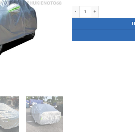
Bạt phủ Ô Tô vải dù Oxford ca
T