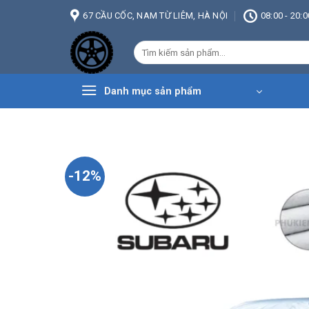
Bỏ
67 CẦU CỐC, NAM TỪ LIÊM, HÀ NỘI
08:00 - 20:0
qua
nội
Tìm
dung
kiếm:
Danh mục sản phẩm
-12%