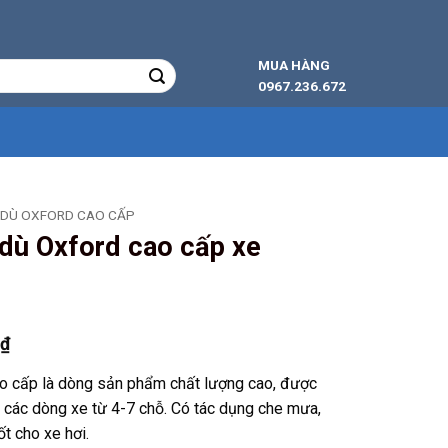
MUA HÀNG
0967.236.672
I DÙ OXFORD CAO CẤP
 dù Oxford cao cấp xe
Giá
0
₫
hiện
ao cấp là dòng sản phẩm chất lượng cao, được
tại
ới các dòng xe từ 4-7 chỗ. Có tác dụng che mưa,
₫.
là:
ốt cho xe hơi.
439.000 ₫.