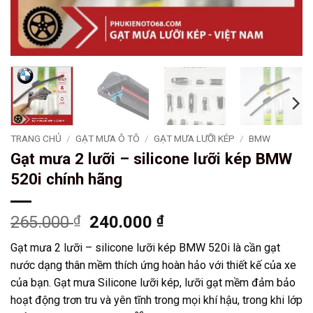
TRANG CHỦ
/
GẠT MƯA Ô TÔ
/
GẠT MƯA LƯỠI KÉP
/
BMW
Gạt mưa 2 lưỡi – silicone lưỡi kép BMW
520i chính hãng
Giá
Giá
265.000
₫
240.000
₫
gốc
hiện
Gạt mưa 2 lưỡi – silicone lưỡi kép BMW 520i là cần gạt
là:
tại
nước dạng thân mềm thích ứng hoàn hảo với thiết kế của xe
265.000 ₫.
là:
của bạn. Gạt mưa Silicone lưỡi kép, lưỡi gạt mềm đảm bảo
240.000 ₫.
hoạt động trơn tru và yên tĩnh trong mọi khí hậu, trong khi lớp