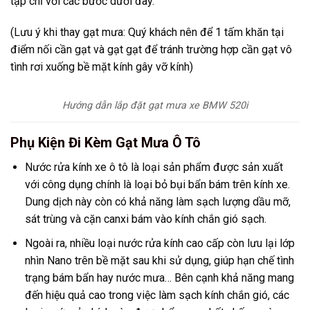
tạp chỉ với các bước dưới đây.
(Lưu ý khi thay gạt mưa: Quý khách nên để 1 tấm khăn tại
điểm nối cần gạt và gạt gạt để tránh trường hợp cần gạt vô
tình rơi xuống bề mặt kính gây vỡ kính)
Hướng dẫn lắp đặt gạt mưa xe
BMW 520i
Phụ Kiện Đi Kèm Gạt Mưa Ô Tô
Nước rửa kính xe ô tô là loại sản phẩm được sản xuất
với công dụng chính là loại bỏ bụi bẩn bám trên kính xe.
Dung dịch này còn có khả năng làm sạch lượng dầu mỡ,
sát trùng và cặn canxi bám vào kính chắn gió sạch.
Ngoài ra, nhiều loại nước rửa kính cao cấp còn lưu lại lớp
nhìn Nano trên bề mặt sau khi sử dụng, giúp hạn chế tình
trạng bám bẩn hay nước mưa… Bên cạnh khả năng mang
đến hiệu quả cao trong việc làm sạch kính chắn gió, các