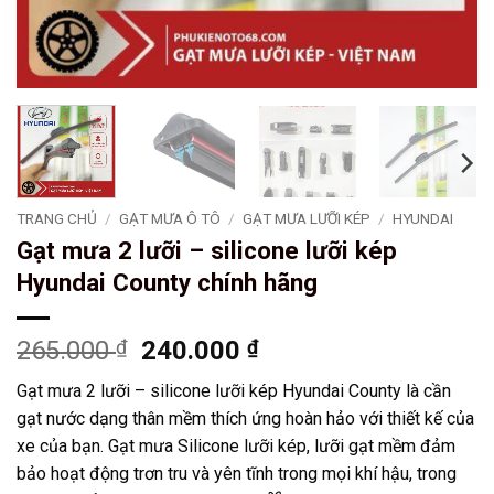
TRANG CHỦ
/
GẠT MƯA Ô TÔ
/
GẠT MƯA LƯỠI KÉP
/
HYUNDAI
Gạt mưa 2 lưỡi – silicone lưỡi kép
Hyundai County chính hãng
Giá
Giá
265.000
₫
240.000
₫
gốc
hiện
Gạt mưa 2 lưỡi – silicone lưỡi kép Hyundai County là cần
là:
tại
gạt nước dạng thân mềm thích ứng hoàn hảo với thiết kế của
265.000 ₫.
là:
xe của bạn. Gạt mưa Silicone lưỡi kép, lưỡi gạt mềm đảm
240.000 ₫.
bảo hoạt động trơn tru và yên tĩnh trong mọi khí hậu, trong