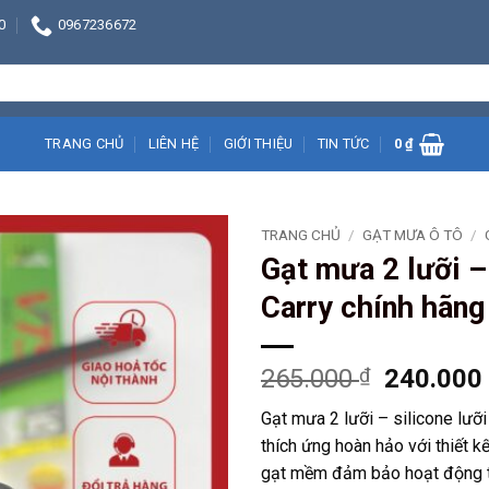
0
0967236672
TRANG CHỦ
LIÊN HỆ
GIỚI THIỆU
TIN TỨC
0
₫
TRANG CHỦ
/
GẠT MƯA Ô TÔ
/
Gạt mưa 2 lưỡi –
Carry chính hãng
Giá
265.000
₫
240.00
gốc
Gạt mưa 2 lưỡi – silicone lưỡ
là:
thích ứng hoàn hảo với thiết k
265.000 
gạt mềm đảm bảo hoạt động trơn