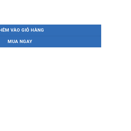
 kép Suzuki Carry chính hãng số lượng
HÊM VÀO GIỎ HÀNG
MUA NGAY