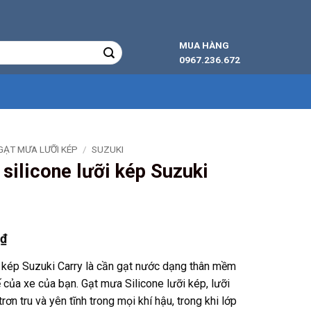
MUA HÀNG
0967.236.672
GẠT MƯA LƯỠI KÉP
/
SUZUKI
 silicone lưỡi kép Suzuki
Giá
0
₫
hiện
i kép Suzuki Carry là cần gạt nước dạng thân mềm
tại
ế của xe của bạn. Gạt mưa Silicone lưỡi kép, lưỡi
₫.
là:
 tru và yên tĩnh trong mọi khí hậu, trong khi lớp
240.000 ₫.