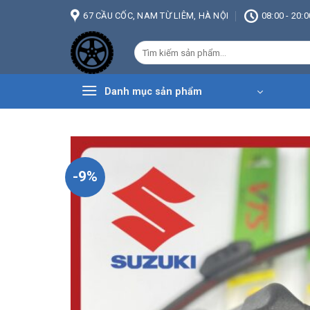
Bỏ
67 CẦU CỐC, NAM TỪ LIÊM, HÀ NỘI
08:00 - 20:0
qua
nội
Tìm
dung
kiếm:
Danh mục sản phẩm
-9%