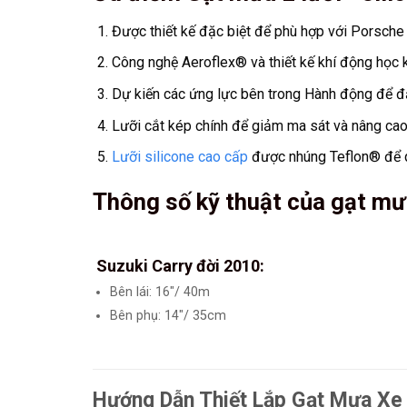
Được thiết kế đặc biệt để phù hợp với Porsc
Công nghệ Aeroflex® và thiết kế khí động học k
Dự kiến ​​​​các ứng lực bên trong Hành động để đ
Lưỡi cắt kép chính để giảm ma sát và nâng cao h
Lưỡi silicone cao cấp
được nhúng Teflon® để q
Thông số kỹ thuật của gạt m
Suzuki Carry đời 2010:
Bên lái: 16″/ 40m
Bên phụ: 14″/ 35cm
Hướng Dẫn Thiết Lắp Gạt Mưa Xe 