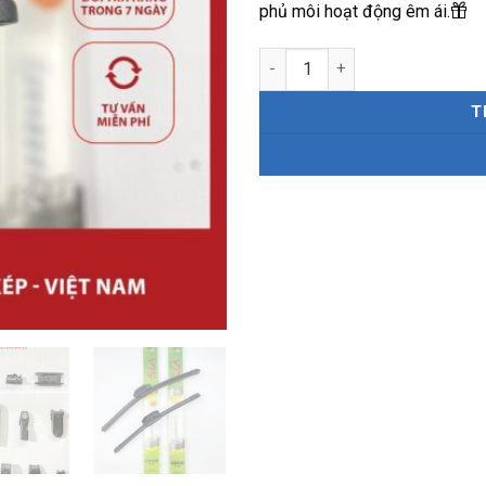
phủ môi hoạt động êm ái.
Gạt mưa 2 lưỡi - silicone lưỡi
T