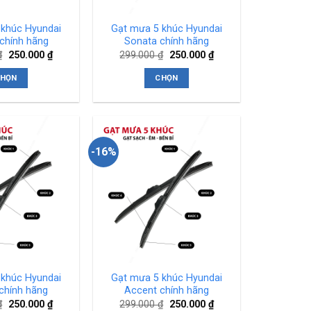
 khúc Hyundai
Gạt mưa 5 khúc Hyundai
chính hãng
Sonata chính hãng
Giá
Giá
Giá
Giá
₫
250.000
₫
299.000
₫
250.000
₫
gốc
hiện
gốc
hiện
là:
tại
là:
tại
HỌN
CHỌN
299.000 ₫.
là:
299.000 ₫.
là:
250.000 ₫.
250.000 ₫.
Sản
Sản
phẩm
phẩm
này
này
có
có
-16%
nhiều
nhiều
biến
biến
thể.
thể.
Các
Các
tùy
tùy
chọn
chọn
có
có
thể
thể
 khúc Hyundai
Gạt mưa 5 khúc Hyundai
được
được
chính hãng
Accent chính hãng
chọn
chọn
Giá
Giá
Giá
Giá
₫
250.000
₫
299.000
₫
250.000
₫