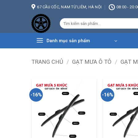
Bỏ
67 CẦU CỐC, NAM TỪ LIÊM, HÀ NỘI
08:00 - 20:0
qua
nội
Tìm
dung
kiếm:
Danh mục sản phẩm
TRANG CHỦ
/
GẠT MƯA Ô TÔ
/
GẠT M
-16%
-16%