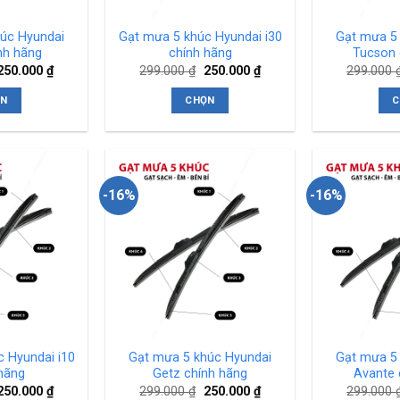
úc Hyundai
Gạt mưa 5 khúc Hyundai i30
Gạt mưa 5
nh hãng
chính hãng
Tucson 
Giá
Giá
Giá
Giá
250.000
₫
299.000
₫
250.000
₫
299.000
gốc
hiện
gốc
hiện
à:
tại
là:
tại
ỌN
CHỌN
C
299.000 ₫.
là:
299.000 ₫.
là:
250.000 ₫.
250.000 ₫.
ản
Sản
phẩm
phẩm
ày
này
ó
có
-16%
-16%
hiều
nhiều
iến
biến
hể.
thể.
ác
Các
ùy
tùy
họn
chọn
ó
có
hể
thể
 Hyundai i10
Gạt mưa 5 khúc Hyundai
Gạt mưa 5
ược
được
hãng
Getz chính hãng
Avante 
họn
chọn
Giá
Giá
Giá
Giá
250.000
₫
299.000
₫
250.000
₫
299.000