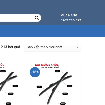
MUA HÀNG
0967.236.672
Đã
 213 kết quả
sắp
xếp
theo
mới
-16%
nhất