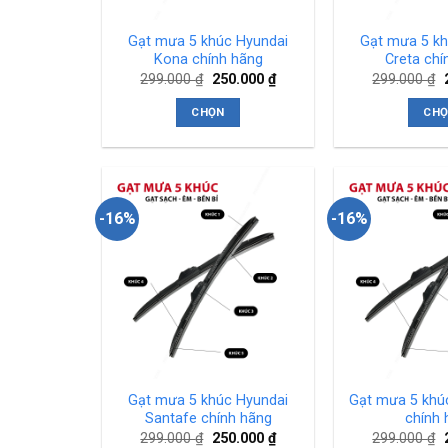
Gạt mưa 5 khúc Hyundai
Gạt mưa 5 kh
Kona chính hãng
Creta chí
Giá
Giá
299.000
₫
250.000
₫
299.000
₫
gốc
hiện
là:
tại
l
CHỌN
CH
299.000 ₫.
là:
250.000 ₫.
Sản
S
phẩm
này
n
có
c
-16%
-16%
nhiều
n
biến
b
thể.
t
Các
C
tùy
t
chọn
c
có
c
thể
t
Gạt mưa 5 khúc Hyundai
Gạt mưa 5 khúc
được
đ
Santafe chính hãng
chính 
chọn
c
Giá
Giá
299.000
₫
250.000
₫
299.000
₫