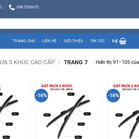
0
0967236672
TRANG CHỦ
LIÊN HỆ
GIỚI THIỆU
TIN TỨC
0
₫
ƯA 5 KHÚC CAO CẤP
/
TRANG 7
Hiển thị 91–105 của
-16%
-16%