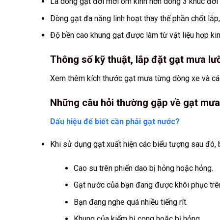
Là dòng gạt đời mới ôm kính hơn dòng 3 khúc đời 
Dòng gạt đa năng linh hoạt thay thế phần chốt lắp,
Độ bền cao khung gạt được làm từ vật liệu hợp kim 
Thông số kỹ thuật, lắp đặt gạt mưa lưỡ
Xem thêm kích thước gạt mưa từng dòng xe và cá
Những câu hỏi thường gặp về gạt mư
Dấu hiệu để biết cần phải gạt nước?
Khi sử dụng gạt xuất hiện các biểu tượng sau đó, 
Cao su trên phiến dao bị hỏng hoặc hỏng.
Gạt nước của bạn đang được khôi phục trên
Bạn đang nghe quá nhiều tiếng rít.
Khung của kiếm bị cong hoặc bị hỏng.