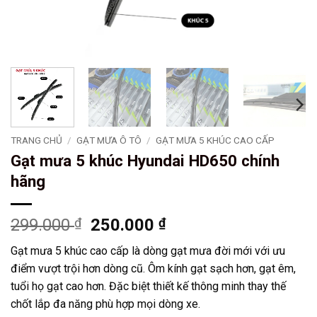
TRANG CHỦ
/
GẠT MƯA Ô TÔ
/
GẠT MƯA 5 KHÚC CAO CẤP
Gạt mưa 5 khúc Hyundai HD650 chính
hãng
Giá
Giá
299.000
₫
250.000
₫
gốc
hiện
Gạt mưa 5 khúc cao cấp là dòng gạt mưa đời mới với ưu
là:
tại
điểm vượt trội hơn dòng cũ. Ôm kính gạt sạch hơn, gạt êm,
299.000 ₫.
là:
tuổi họ gạt cao hơn. Đặc biệt thiết kế thông minh thay thế
250.000 ₫.
chốt lắp đa năng phù hợp mọi dòng xe.