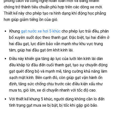
phong cách và công nghệ hoàn toàn mới và đang nhanh
chóng trở thành tiêu chuẩn phù hợp trên các dòng xe mới.
Thiết kế này cho phép tạo ra hình dạng khí động học phẳng
hơn giúp giảm tiếng ồn của gió.
Khung
gạt nước xe hơi 5 khúc
cho phép lực trải đều, phân
bố xuyên suốt dọc theo thanh gạt. Đặc biệt, tại hai điểm ở
hai đầu gạt, lực đảm bảo vẫn mạnh như khu vực trung
tâm, giúp hai đầu gạt ôm khít kính lái.
Điều này khiến gia tăng áp lực của lưỡi lên kính lái dàn
đều khắp từ đầu đến cuối thanh gạt, tạo sự chuyển động
gạt quét đồng bộ và mạnh mẽ, tăng cường khả năng làm
sạch mặt kính. Bên cạnh đó, còn giúp gạt vận hành ổn
định, tăng sức chống chịu trước các điều kiện xấu như
mưa to, gió lớn, xe di chuyển nhanh với tốc độ cao.
Với thiết kế khung 5 khúc, người dùng không cần lo đến
tình trạng gạt mưa xe bị bật, bị tốc khi gặp gió bão.