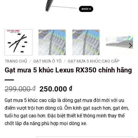
TRANG CHỦ
/
GẠT MƯA Ô TÔ
/
GẠT MƯA 5 KHÚC CAO CẤP
Gạt mưa 5 khúc Lexus RX350 chính hãng
Giá
Giá
299.000
₫
250.000
₫
gốc
hiện
Gạt mưa 5 khúc cao cấp là dòng gạt mưa đời mới với ưu
là:
tại
điểm vượt trội hơn dòng cũ. Ôm kính gạt sạch hơn, gạt êm,
299.000 ₫.
là:
tuổi họ gạt cao hơn. Đặc biệt thiết kế thông minh thay thế
250.000 ₫.
chốt lắp đa năng phù hợp mọi dòng xe.