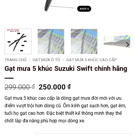
TRANG CHỦ
/
GẠT MƯA Ô TÔ
/
GẠT MƯA 5 KHÚC CAO CẤP
Gạt mưa 5 khúc Suzuki Swift chính hãng
Giá
Giá
299.000
₫
250.000
₫
gốc
hiện
Gạt mưa 5 khúc cao cấp là dòng gạt mưa đời mới với ưu
là:
tại
điểm vượt trội hơn dòng cũ. Ôm kính gạt sạch hơn, gạt êm,
299.000 ₫.
là:
tuổi họ gạt cao hơn. Đặc biệt thiết kế thông minh thay thế
250.000 ₫.
chốt lắp đa năng phù hợp mọi dòng xe.