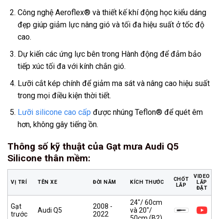
Công nghệ Aeroflex® và thiết kế khí động học kiểu dáng
đẹp giúp giảm lực nâng gió và tối đa hiệu suất ở tốc độ
cao.
Dự kiến các ứng lực bên trong Hành động để đảm bảo
tiếp xúc tối đa với kính chắn gió.
Lưỡi cắt kép chính để giảm ma sát và nâng cao hiệu suất
trong mọi điều kiện thời tiết.
Lưỡi silicone cao cấp
được nhúng Teflon® để quét êm
hơn, không gây tiếng ồn.
Thông số kỹ thuật của Gạt mưa Audi Q5
Silicone thân mềm
:
VIDEO
CHỐT
VỊ TRÍ
TÊN XE
ĐỜI NĂM
KÍCH THƯỚC
LẮP
LẮP
ĐẶT
24″/ 60cm
Gạt
2008 -
Audi Q5
và 20″/
trước
2022
50cm (B2)