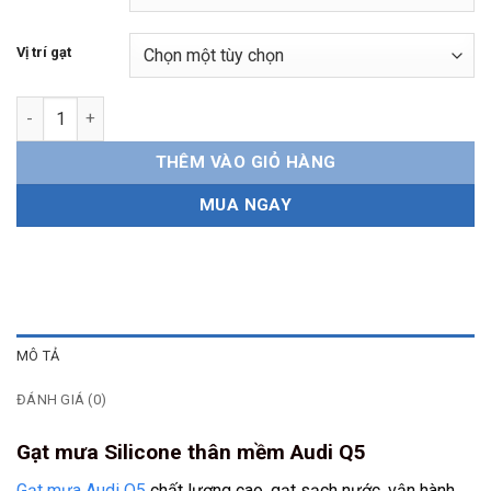
Vị trí gạt
Gạt mưa Audi Q5 Silicone thân mềm số lượng
THÊM VÀO GIỎ HÀNG
MUA NGAY
MÔ TẢ
ĐÁNH GIÁ (0)
Gạt mưa Silicone thân mềm Audi Q5
Gạt mưa Audi Q5
chất lượng cao, gạt sạch nước, vận hành