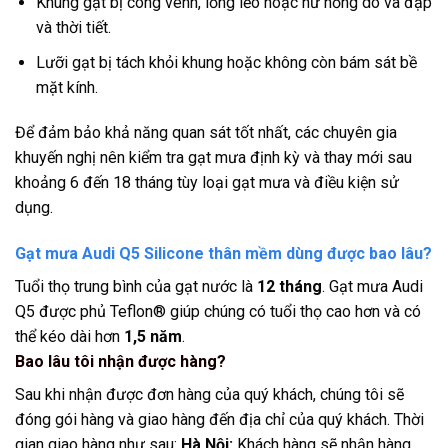
Khung gạt bị cong vênh, lỏng lẻo hoặc hư hỏng do va đập
và thời tiết.
Lưỡi gạt bị tách khỏi khung hoặc không còn bám sát bề
mặt kính.
Để đảm bảo khả năng quan sát tốt nhất, các chuyên gia
khuyến nghị nên kiểm tra gạt mưa định kỳ và thay mới sau
khoảng 6 đến 18 tháng tùy loại gạt mưa và điều kiện sử
dụng.
Gạt mưa Audi Q5 Silicone thân mềm dùng được bao lâu?
Tuổi thọ trung bình của gạt nước là
12 tháng
. Gạt mưa Audi
Q5 được phủ Teflon® giúp chúng có tuổi thọ cao hơn và có
thể kéo dài hơn
1,5 năm
.
Bao lâu tôi nhận được hàng?
Sau khi nhận được đơn hàng của quý khách, chúng tôi sẽ
đóng gói hàng và giao hàng đến địa chỉ của quý khách. Thời
gian giao hàng như sau:
Hà Nội:
Khách hàng sẽ nhận hàng