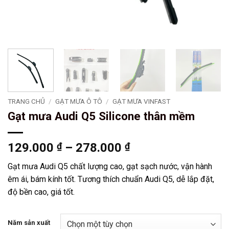
TRANG CHỦ
/
GẠT MƯA Ô TÔ
/
GẠT MƯA VINFAST
Gạt mưa Audi Q5 Silicone thân mềm
Khoảng
129.000
₫
–
278.000
₫
giá:
Gạt mưa Audi Q5 chất lượng cao, gạt sạch nước, vận hành
từ
êm ái, bám kính tốt. Tương thích chuẩn Audi Q5, dễ lắp đặt,
129.000 ₫
độ bền cao, giá tốt.
đến
278.000 ₫
Năm sản xuất