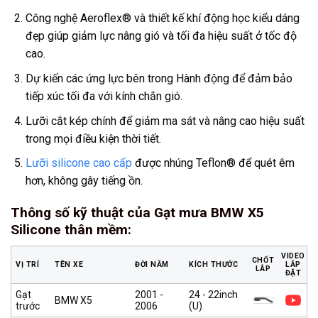
Công nghệ Aeroflex® và thiết kế khí động học kiểu dáng
đẹp giúp giảm lực nâng gió và tối đa hiệu suất ở tốc độ
cao.
Dự kiến các ứng lực bên trong Hành động để đảm bảo
tiếp xúc tối đa với kính chắn gió.
Lưỡi cắt kép chính để giảm ma sát và nâng cao hiệu suất
trong mọi điều kiện thời tiết.
Lưỡi silicone cao cấp
được nhúng Teflon® để quét êm
hơn, không gây tiếng ồn.
Thông số kỹ thuật của Gạt mưa BMW X5
Silicone thân mềm
:
VIDEO
CHỐT
VỊ TRÍ
TÊN XE
ĐỜI NĂM
KÍCH THƯỚC
LẮP
LẮP
ĐẶT
Gạt
2001 -
24 - 22inch
BMW X5
trước
2006
(U)