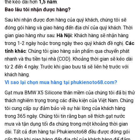
thể kéo dài hơn
1,5 năm
.
Bao lâu tôi nhận được hàng?
Sau khi nhận được đơn hàng của quý khách, chúng tôi sẽ
đóng gói hàng và giao hàng đến địa chỉ của quý khách. Thời
gian giao hàng như sau:
Hà Nội:
Khách hàng sẽ nhận hàng
trong 1-2 ngày hoặc trong ngày theo quý khách đề nghị.
Các
tỉnh khác
: Chúng tôi giao hàng sản phẩm qua chuyển phát
nhanh và thu tiền tại nhà (COD). Khoảng thời gian sẽ kéo dài
từ 2 đến 4 ngày. Trước khi giao bưu tá sẽ liên hệ trước với
khách hàng.
Vì sao lại chọn mua hàng tại phukienoto68.com?
Gạt mưa BMW X5 Silicone thân mềm của chúng tôi đã bị thử
thách nghiêm trọng trong các điều kiện của Việt Nam. Chúng
tôi cung cấp sự đảm bảo về sự hài lòng của khách hàng
trong 365 ngày. Chúng tôi tin rằng bạn sẽ thích gạt nước
mưa và tận dụng tối đa chúng trong một khoảng thời gian
dài. Tất cả đơn hàng tại Phukienoto68 đều được đóng gói
cẩn thận khi giao hàng đến địa chỉ của khách hàng để đảm