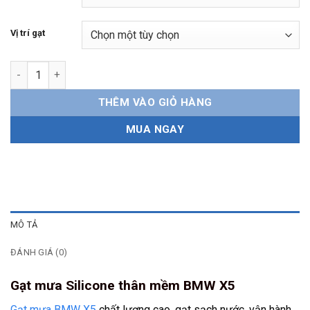
Vị trí gạt
Gạt mưa BMW X5 Silicone thân mềm số lượng
THÊM VÀO GIỎ HÀNG
MUA NGAY
MÔ TẢ
ĐÁNH GIÁ (0)
Gạt mưa Silicone thân mềm BMW X5
Gạt mưa BMW X5
chất lượng cao, gạt sạch nước, vận hành