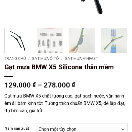
TRANG CHỦ
/
GẠT MƯA Ô TÔ
/
GẠT MƯA VINFAST
Gạt mưa BMW X5 Silicone thân mềm
Khoảng
129.000
₫
–
278.000
₫
giá:
Gạt mưa BMW X5 chất lượng cao, gạt sạch nước, vận hành
từ
êm ái, bám kính tốt. Tương thích chuẩn BMW X5, dễ lắp đặt,
129.000 ₫
độ bền cao, giá tốt.
đến
278.000 ₫
Năm sản xuất