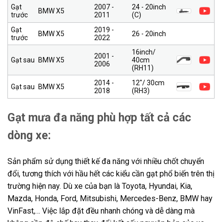
Gạt
2007 -
24 - 20inch
BMW X5
trước
2011
(C)
Gạt
2019 -
BMW X5
26 - 20inch
trước
2022
16inch/
2001 -
Gạt sau
BMW X5
40cm
2006
(RH11)
2014 -
12″/ 30cm
Gạt sau
BMW X5
2018
(RH3)
Gạt mưa đa năng phù hợp tất cả các
dòng xe:
Sản phẩm sử dụng thiết kế đa năng với nhiều chốt chuyển
đổi, tương thích với hầu hết các kiểu cần gạt phổ biến trên thị
trường hiện nay. Dù xe của bạn là Toyota, Hyundai, Kia,
Mazda, Honda, Ford, Mitsubishi, Mercedes-Benz, BMW hay
VinFast,… Việc lắp đặt đều nhanh chóng và dễ dàng mà