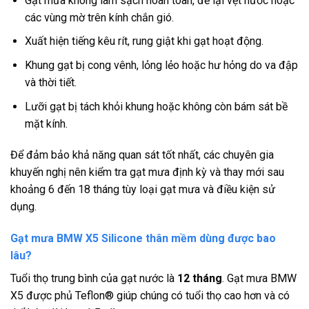
Gạt mưa không làm sạch hoàn toàn, để lại vệt nước hoặc
các vùng mờ trên kính chắn gió.
Xuất hiện tiếng kêu rít, rung giật khi gạt hoạt động.
Khung gạt bị cong vênh, lỏng lẻo hoặc hư hỏng do va đập
và thời tiết.
Lưỡi gạt bị tách khỏi khung hoặc không còn bám sát bề
mặt kính.
Để đảm bảo khả năng quan sát tốt nhất, các chuyên gia
khuyến nghị nên kiểm tra gạt mưa định kỳ và thay mới sau
khoảng 6 đến 18 tháng tùy loại gạt mưa và điều kiện sử
dụng.
Gạt mưa BMW X5 Silicone thân mềm dùng được bao
lâu?
Tuổi thọ trung bình của gạt nước là
12 tháng
. Gạt mưa BMW
X5 được phủ Teflon® giúp chúng có tuổi thọ cao hơn và có