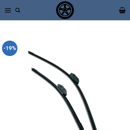
Bỏ
qua
nội
dung
-19%