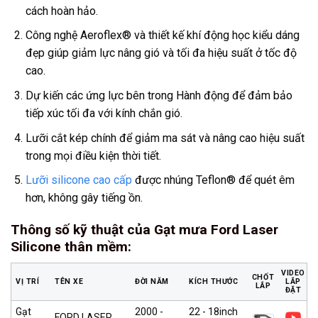
cách hoàn hảo.
Công nghệ Aeroflex® và thiết kế khí động học kiểu dáng
đẹp giúp giảm lực nâng gió và tối đa hiệu suất ở tốc độ
cao.
Dự kiến các ứng lực bên trong Hành động để đảm bảo
tiếp xúc tối đa với kính chắn gió.
Lưỡi cắt kép chính để giảm ma sát và nâng cao hiệu suất
trong mọi điều kiện thời tiết.
Lưỡi silicone cao cấp
được nhúng Teflon® để quét êm
hơn, không gây tiếng ồn.
Thông số kỹ thuật của Gạt mưa Ford Laser
Silicone thân mềm
:
VIDEO
CHỐT
VỊ TRÍ
TÊN XE
ĐỜI NĂM
KÍCH THƯỚC
LẮP
LẮP
ĐẶT
Gạt
2000 -
22 - 18inch
FORD LASER