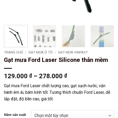
TRANG CHỦ
/
GẠT MƯA Ô TÔ
/
GẠT MƯA VINFAST
Gạt mưa Ford Laser Silicone thân mềm
Khoảng
129.000
₫
–
278.000
₫
giá:
Gạt mưa Ford Laser chất lượng cao, gạt sạch nước, vận
từ
hành êm ái, bám kính tốt. Tương thích chuẩn Ford Laser, dễ
129.000 ₫
lắp đặt, độ bền cao, giá tốt.
đến
278.000 ₫
Năm sản xuất