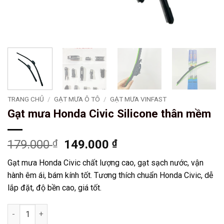
TRANG CHỦ
/
GẠT MƯA Ô TÔ
/
GẠT MƯA VINFAST
Gạt mưa Honda Civic Silicone thân mềm
Giá
Giá
179.000
₫
149.000
₫
gốc
hiện
Gạt mưa Honda Civic chất lượng cao, gạt sạch nước, vận
là:
tại
hành êm ái, bám kính tốt. Tương thích chuẩn Honda Civic, dễ
179.000 ₫.
là:
lắp đặt, độ bền cao, giá tốt.
149.000 ₫.
Gạt mưa Honda Civic Silicone thân mềm số lượng