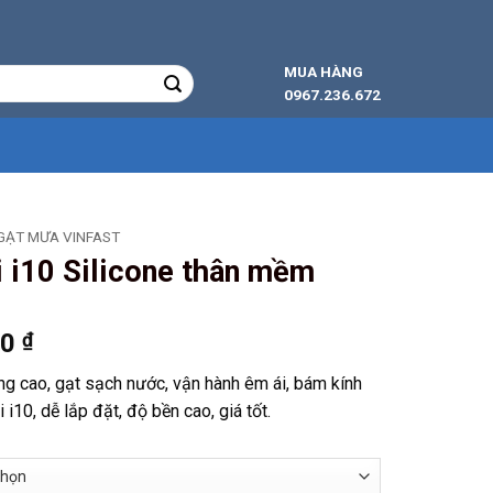
MUA HÀNG
0967.236.672
GẠT MƯA VINFAST
 i10 Silicone thân mềm
Khoảng
00
₫
giá:
g cao, gạt sạch nước, vận hành êm ái, bám kính
từ
i10, dễ lắp đặt, độ bền cao, giá tốt.
129.000 ₫
đến
278.000 ₫