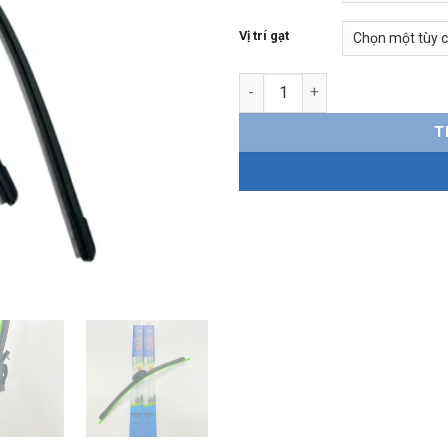
Vị trí gạt
Gạt mưa Hyundai i10 Silicone
T