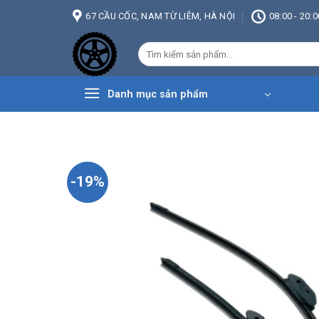
Bỏ
67 CẦU CỐC, NAM TỪ LIÊM, HÀ NỘI
08:00 - 20:0
qua
nội
Tìm
dung
kiếm:
Danh mục sản phẩm
-19%