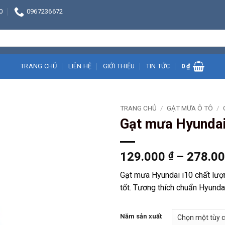
0
0967236672
TRANG CHỦ
LIÊN HỆ
GIỚI THIỆU
TIN TỨC
0
₫
TRANG CHỦ
/
GẠT MƯA Ô TÔ
/
Gạt mưa Hyundai
129.000
₫
–
278.0
Gạt mưa Hyundai i10 chất lượn
tốt. Tương thích chuẩn Hyundai 
Năm sản xuất