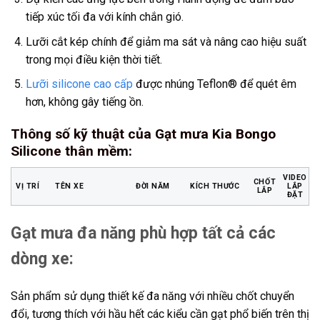
tiếp xúc tối đa với kính chắn gió.
Lưỡi cắt kép chính để giảm ma sát và nâng cao hiệu suất
trong mọi điều kiện thời tiết.
Lưỡi silicone cao cấp
được nhúng Teflon® để quét êm
hơn, không gây tiếng ồn.
Thông số kỹ thuật của Gạt mưa Kia Bongo
Silicone thân mềm
:
VIDEO
CHỐT
VỊ TRÍ
TÊN XE
ĐỜI NĂM
KÍCH THƯỚC
LẮP
LẮP
ĐẶT
Gạt mưa đa năng phù hợp tất cả các
dòng xe:
Sản phẩm sử dụng thiết kế đa năng với nhiều chốt chuyển
đổi, tương thích với hầu hết các kiểu cần gạt phổ biến trên thị