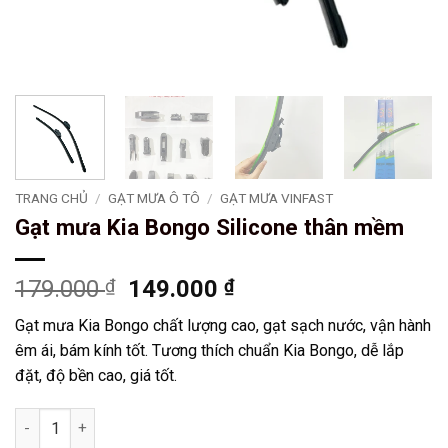
TRANG CHỦ
/
GẠT MƯA Ô TÔ
/
GẠT MƯA VINFAST
Gạt mưa Kia Bongo Silicone thân mềm
Giá
Giá
179.000
₫
149.000
₫
gốc
hiện
Gạt mưa Kia Bongo chất lượng cao, gạt sạch nước, vận hành
là:
tại
êm ái, bám kính tốt. Tương thích chuẩn Kia Bongo, dễ lắp
179.000 ₫.
là:
đặt, độ bền cao, giá tốt.
149.000 ₫.
Gạt mưa Kia Bongo Silicone thân mềm số lượng