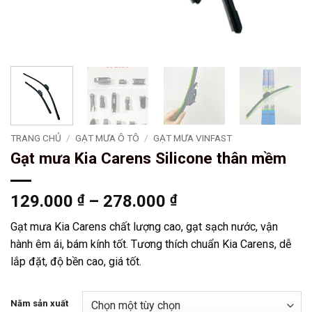
TRANG CHỦ
/
GẠT MƯA Ô TÔ
/
GẠT MƯA VINFAST
Gạt mưa Kia Carens Silicone thân mềm
Khoảng
129.000
₫
–
278.000
₫
giá:
Gạt mưa Kia Carens chất lượng cao, gạt sạch nước, vận
từ
hành êm ái, bám kính tốt. Tương thích chuẩn Kia Carens, dễ
129.000 ₫
lắp đặt, độ bền cao, giá tốt.
đến
278.000 ₫
Năm sản xuất