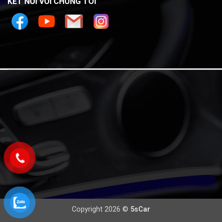
KẾT NỐI VỚI CHÚNG TÔI
Copyright 2026 ©
5sCar