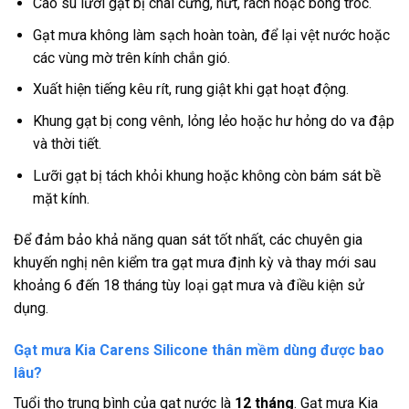
Cao su lưỡi gạt bị chai cứng, nứt, rách hoặc bong tróc.
Gạt mưa không làm sạch hoàn toàn, để lại vệt nước hoặc
các vùng mờ trên kính chắn gió.
Xuất hiện tiếng kêu rít, rung giật khi gạt hoạt động.
Khung gạt bị cong vênh, lỏng lẻo hoặc hư hỏng do va đập
và thời tiết.
Lưỡi gạt bị tách khỏi khung hoặc không còn bám sát bề
mặt kính.
Để đảm bảo khả năng quan sát tốt nhất, các chuyên gia
khuyến nghị nên kiểm tra gạt mưa định kỳ và thay mới sau
khoảng 6 đến 18 tháng tùy loại gạt mưa và điều kiện sử
dụng.
Gạt mưa Kia Carens Silicone thân mềm dùng được bao
lâu?
Tuổi thọ trung bình của gạt nước là
12 tháng
. Gạt mưa Kia