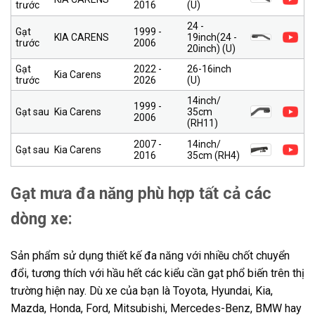
trước
2016
(U)
24 -
Gạt
1999 -
KIA CARENS
19inch(24 -
trước
2006
20inch) (U)
Gạt
2022 -
26-16inch
Kia Carens
trước
2026
(U)
14inch/
1999 -
Gạt sau
Kia Carens
35cm
2006
(RH11)
2007 -
14inch/
Gạt sau
Kia Carens
2016
35cm (RH4)
Gạt mưa đa năng phù hợp tất cả các
dòng xe:
Sản phẩm sử dụng thiết kế đa năng với nhiều chốt chuyển
đổi, tương thích với hầu hết các kiểu cần gạt phổ biến trên thị
trường hiện nay. Dù xe của bạn là Toyota, Hyundai, Kia,
Mazda, Honda, Ford, Mitsubishi, Mercedes-Benz, BMW hay