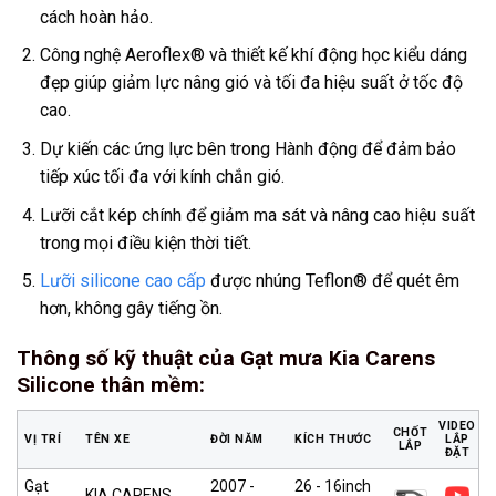
cách hoàn hảo.
Công nghệ Aeroflex® và thiết kế khí động học kiểu dáng
đẹp giúp giảm lực nâng gió và tối đa hiệu suất ở tốc độ
cao.
Dự kiến các ứng lực bên trong Hành động để đảm bảo
tiếp xúc tối đa với kính chắn gió.
Lưỡi cắt kép chính để giảm ma sát và nâng cao hiệu suất
trong mọi điều kiện thời tiết.
Lưỡi silicone cao cấp
được nhúng Teflon® để quét êm
hơn, không gây tiếng ồn.
Thông số kỹ thuật của Gạt mưa Kia Carens
Silicone thân mềm
:
VIDEO
CHỐT
VỊ TRÍ
TÊN XE
ĐỜI NĂM
KÍCH THƯỚC
LẮP
LẮP
ĐẶT
Gạt
2007 -
26 - 16inch
KIA CARENS