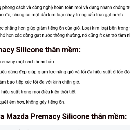
phong cách và công nghệ hoàn toàn mới và đang nhanh chóng trở
o đó, chúng có một dải kim loại chạy trong cấu trúc gạt nước.
ọc phẳng hơn giúp giảm tiếng ồn của gió. Loại kim loại bên trong 
 nhỏ hơn các dòng gạt nước thông thường, nó cũng ít cản trở tầm nh
acy Silicone thân mềm:
Premacy một cách hoàn hảo.
iểu dáng đẹp giúp giảm lực nâng gió và tối đa hiệu suất ở tốc độ
m bảo tiếp xúc tối đa với kính chắn gió.
iệu suất trong mọi điều kiện thời tiết.
uét êm hơn, không gây tiếng ồn.
ưa Mazda Premacy Silicone thân mềm
: