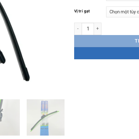
Vị trí gạt
Gạt mưa Mazda Premacy Silic
T