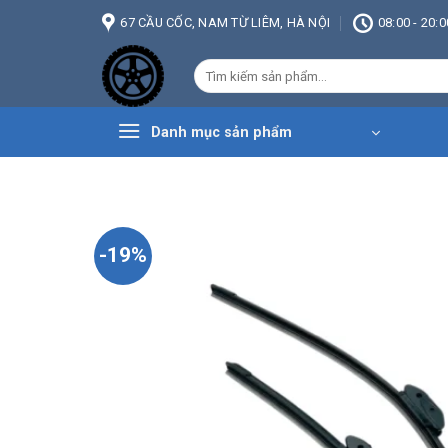
Bỏ
67 CẦU CỐC, NAM TỪ LIÊM, HÀ NỘI
08:00 - 20:0
qua
nội
Tìm
dung
kiếm:
Danh mục sản phẩm
-19%