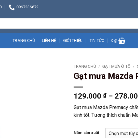
0
0967236672
TRANG CHỦ
LIÊN HỆ
GIỚI THIỆU
TIN TỨC
0
₫
TRANG CHỦ
/
GẠT MƯA Ô TÔ
/
Gạt mưa Mazda 
129.000
₫
–
278.0
Gạt mưa Mazda Premacy chất 
kính tốt. Tương thích chuẩn Ma
Năm sản xuất