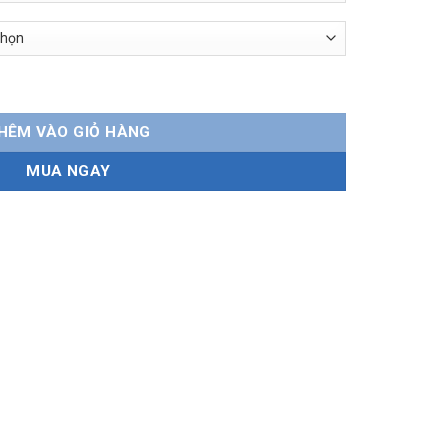
one thân mềm số lượng
HÊM VÀO GIỎ HÀNG
MUA NGAY