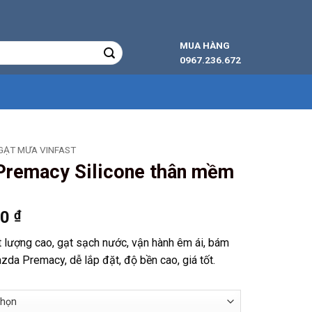
MUA HÀNG
0967.236.672
GẠT MƯA VINFAST
Premacy Silicone thân mềm
Khoảng
00
₫
giá:
lượng cao, gạt sạch nước, vận hành êm ái, bám
từ
zda Premacy, dễ lắp đặt, độ bền cao, giá tốt.
129.000 ₫
đến
278.000 ₫