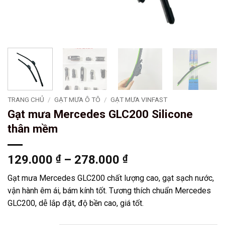
TRANG CHỦ
/
GẠT MƯA Ô TÔ
/
GẠT MƯA VINFAST
Gạt mưa Mercedes GLC200 Silicone
thân mềm
Khoảng
129.000
₫
–
278.000
₫
giá:
Gạt mưa Mercedes GLC200 chất lượng cao, gạt sạch nước,
từ
vận hành êm ái, bám kính tốt. Tương thích chuẩn Mercedes
129.000 ₫
GLC200, dễ lắp đặt, độ bền cao, giá tốt.
đến
278.000 ₫