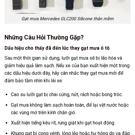
Gạt mưa Mercedes GLC200 Silicone thân mềm
Những Câu Hỏi Thường Gặp?
Dấu hiệu cho thấy đã đến lúc thay gạt mưa ô tô
Sau một thời gian sử dụng, lưỡi gạt mưa sẽ bị lão hóa và
giảm hiệu quả làm sạch. Nếu xe của bạn xuất hiện một trong
các dấu hiệu dưới đây, hãy cân nhắc thay gạt mưa mới để
đảm bảo tầm nhìn khi lái xe:
Cao su lưỡi gạt bị chai cứng, nứt, rách hoặc bong tróc.
Gạt mưa không làm sạch hoàn toàn, để lại vệt nước hoặc
các vùng mờ trên kính chắn gió.
Xuất hiện tiếng kêu rít, rung giật khi gạt hoạt động.
Khung gạt bị cong vênh, lỏng lẻo hoặc hư hỏng do va đập