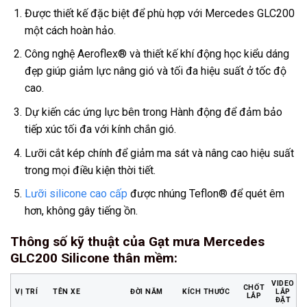
Được thiết kế đặc biệt để phù hợp với Mercedes GLC200
một cách hoàn hảo.
Công nghệ Aeroflex® và thiết kế khí động học kiểu dáng
đẹp giúp giảm lực nâng gió và tối đa hiệu suất ở tốc độ
cao.
Dự kiến các ứng lực bên trong Hành động để đảm bảo
tiếp xúc tối đa với kính chắn gió.
Lưỡi cắt kép chính để giảm ma sát và nâng cao hiệu suất
trong mọi điều kiện thời tiết.
Lưỡi silicone cao cấp
được nhúng Teflon® để quét êm
hơn, không gây tiếng ồn.
Thông số kỹ thuật của Gạt mưa Mercedes
GLC200 Silicone thân mềm
:
VIDEO
CHỐT
VỊ TRÍ
TÊN XE
ĐỜI NĂM
KÍCH THƯỚC
LẮP
LẮP
ĐẶT