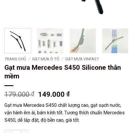
TRANG CHỦ
/
GẠT MƯA Ô TÔ
/
GẠT MƯA VINFAST
Gạt mưa Mercedes S450 Silicone thân
mềm
Giá
Giá
179.000
₫
149.000
₫
gốc
hiện
Gạt mưa Mercedes S450 chất lượng cao, gạt sạch nước,
là:
tại
vận hành êm ái, bám kính tốt. Tương thích chuẩn Mercedes
179.000 ₫.
là:
S450, dễ lắp đặt, độ bền cao, giá tốt.
149.000 ₫.
Gạt mưa Mercedes S450 Silicone thân mềm số lượng