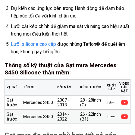
Dự kiến các ứng lực bên trong Hành động để đảm bảo
tiếp xúc tối đa với kính chắn gió.
Lưỡi cắt kép chính để giảm ma sát và nâng cao hiệu suất
trong mọi điều kiện thời tiết.
Lưỡi silicone cao cấp
được nhúng Teflon® để quét êm
hơn, không gây tiếng ồn.
Thông số kỹ thuật của Gạt mưa Mercedes
S450 Silicone thân mềm
:
VIDEO
CHỐT
VỊ TRÍ
TÊN XE
ĐỜI NĂM
KÍCH THƯỚC
LẮP
LẮP
ĐẶT
Gạt
2007 -
28 - 28inch
Mercedes S450
trước
2013
(C)
Gạt
2014 -
26 - 22inch
Mercedes S450
trước
2022
(B1)