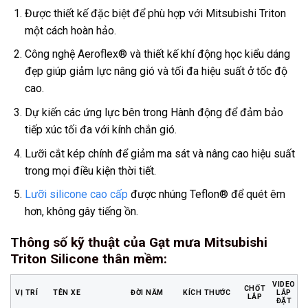
Được thiết kế đặc biệt để phù hợp với Mitsubishi Triton
một cách hoàn hảo.
Công nghệ Aeroflex® và thiết kế khí động học kiểu dáng
đẹp giúp giảm lực nâng gió và tối đa hiệu suất ở tốc độ
cao.
Dự kiến các ứng lực bên trong Hành động để đảm bảo
tiếp xúc tối đa với kính chắn gió.
Lưỡi cắt kép chính để giảm ma sát và nâng cao hiệu suất
trong mọi điều kiện thời tiết.
Lưỡi silicone cao cấp
được nhúng Teflon® để quét êm
hơn, không gây tiếng ồn.
Thông số kỹ thuật của Gạt mưa Mitsubishi
Triton Silicone thân mềm
:
VIDEO
CHỐT
VỊ TRÍ
TÊN XE
ĐỜI NĂM
KÍCH THƯỚC
LẮP
LẮP
ĐẶT