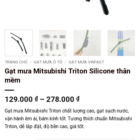
TRANG CHỦ
/
GẠT MƯA Ô TÔ
/
GẠT MƯA VINFAST
Gạt mưa Mitsubishi Triton Silicone thân
mềm
Khoảng
129.000
₫
–
278.000
₫
giá:
Gạt mưa Mitsubishi Triton chất lượng cao, gạt sạch nước,
từ
vận hành êm ái, bám kính tốt. Tương thích chuẩn Mitsubishi
129.000 ₫
Triton, dễ lắp đặt, độ bền cao, giá tốt.
đến
278.000 ₫