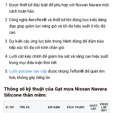
Được thiết kế đặc biệt để phù hợp với Nissan Navara một
cách hoàn hảo.
Công nghệ Aeroflex® và thiết kế khí động học kiểu dáng
đẹp giúp giảm lực nâng gió và tối đa hiệu suất ở tốc độ
cao.
Dự kiến các ứng lực bên trong Hành động để đảm bảo
tiếp xúc tối đa với kính chắn gió.
Lưỡi cắt kép chính để giảm ma sát và nâng cao hiệu suất
trong mọi điều kiện thời tiết.
Lưỡi silicone cao cấp
được nhúng Teflon® để quét êm
hơn, không gây tiếng ồn.
Thông số kỹ thuật của Gạt mưa Nissan Navara
Silicone thân mềm
:
VIDEO
CHỐT
VỊ TRÍ
TÊN XE
ĐỜI NĂM
KÍCH THƯỚC
LẮP
LẮP
ĐẶT