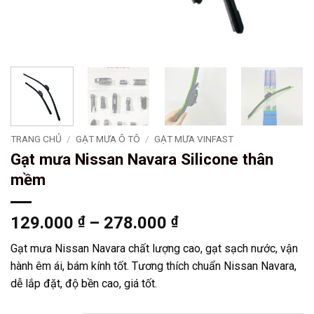
TRANG CHỦ
/
GẠT MƯA Ô TÔ
/
GẠT MƯA VINFAST
Gạt mưa Nissan Navara Silicone thân
mềm
Khoảng
129.000
₫
–
278.000
₫
giá:
Gạt mưa Nissan Navara chất lượng cao, gạt sạch nước, vận
từ
hành êm ái, bám kính tốt. Tương thích chuẩn Nissan Navara,
129.000 ₫
dễ lắp đặt, độ bền cao, giá tốt.
đến
278.000 ₫