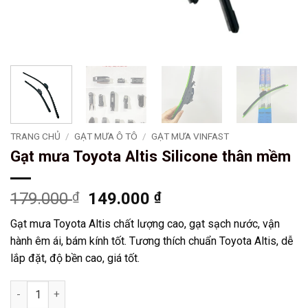
TRANG CHỦ
/
GẠT MƯA Ô TÔ
/
GẠT MƯA VINFAST
Gạt mưa Toyota Altis Silicone thân mềm
Giá
Giá
179.000
₫
149.000
₫
gốc
hiện
Gạt mưa Toyota Altis chất lượng cao, gạt sạch nước, vận
là:
tại
hành êm ái, bám kính tốt. Tương thích chuẩn Toyota Altis, dễ
179.000 ₫.
là:
lắp đặt, độ bền cao, giá tốt.
149.000 ₫.
Gạt mưa Toyota Altis Silicone thân mềm số lượng