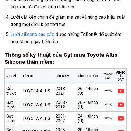
tiếp xúc tối đa với kính chắn gió.
Lưỡi cắt kép chính để giảm ma sát và nâng cao hiệu suất
trong mọi điều kiện thời tiết.
Lưỡi silicone cao cấp
được nhúng Teflon® để quét êm
hơn, không gây tiếng ồn.
Thông số kỹ thuật của Gạt mưa Toyota Altis
Silicone thân mềm
:
VIDEO
CHỐT
VỊ TRÍ
TÊN XE
ĐỜI NĂM
KÍCH THƯỚC
LẮP
LẮP
ĐẶT
Gạt
2013 -
26 - 14inch
TOYOTA ALTIS
trước
2021
(U)
Gạt
2008 -
26 - 16inch
TOYOTA ALTIS
trước
2012
(U)
Gạt
2001 -
24 - 18inch
TOYOTA ALTIS
trước
2007
(U)
Gạt
1995 -
20 - 18inch