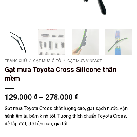
TRANG CHỦ
/
GẠT MƯA Ô TÔ
/
GẠT MƯA VINFAST
Gạt mưa Toyota Cross Silicone thân
mềm
Khoảng
129.000
₫
–
278.000
₫
giá:
Gạt mưa Toyota Cross chất lượng cao, gạt sạch nước, vận
từ
hành êm ái, bám kính tốt. Tương thích chuẩn Toyota Cross,
129.000 ₫
dễ lắp đặt, độ bền cao, giá tốt.
đến
278.000 ₫