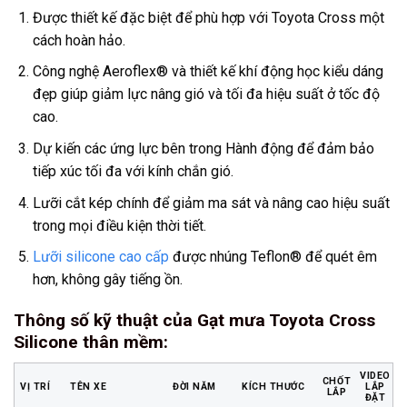
Được thiết kế đặc biệt để phù hợp với Toyota Cross một
cách hoàn hảo.
Công nghệ Aeroflex® và thiết kế khí động học kiểu dáng
đẹp giúp giảm lực nâng gió và tối đa hiệu suất ở tốc độ
cao.
Dự kiến các ứng lực bên trong Hành động để đảm bảo
tiếp xúc tối đa với kính chắn gió.
Lưỡi cắt kép chính để giảm ma sát và nâng cao hiệu suất
trong mọi điều kiện thời tiết.
Lưỡi silicone cao cấp
được nhúng Teflon® để quét êm
hơn, không gây tiếng ồn.
Thông số kỹ thuật của Gạt mưa Toyota Cross
Silicone thân mềm
:
VIDEO
CHỐT
VỊ TRÍ
TÊN XE
ĐỜI NĂM
KÍCH THƯỚC
LẮP
LẮP
ĐẶT