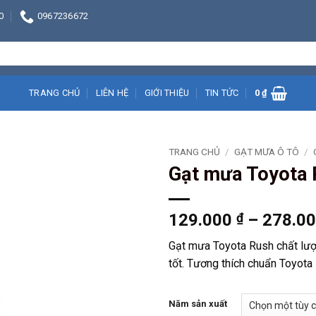
0
0967236672
TRANG CHỦ
LIÊN HỆ
GIỚI THIỆU
TIN TỨC
0
₫
TRANG CHỦ
/
GẠT MƯA Ô TÔ
/
Gạt mưa Toyota 
129.000
₫
–
278.0
Gạt mưa Toyota Rush chất lượ
tốt. Tương thích chuẩn Toyota 
Năm sản xuất