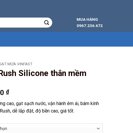
MUA HÀNG
0967.236.672
GẠT MƯA VINFAST
Rush Silicone thân mềm
Khoảng
00
₫
giá:
ng cao, gạt sạch nước, vận hành êm ái, bám kính
từ
Rush, dễ lắp đặt, độ bền cao, giá tốt.
129.000 ₫
đến
278.000 ₫