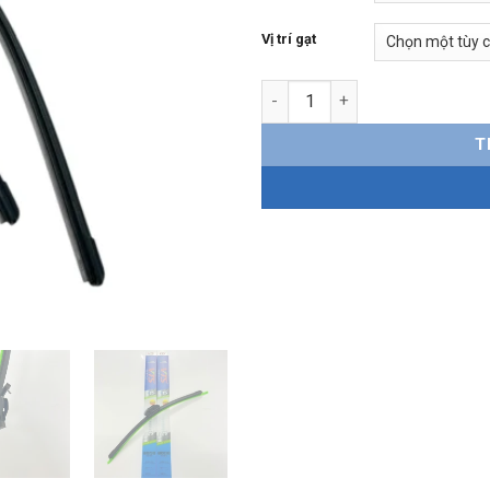
Vị trí gạt
Gạt mưa Toyota Rush Silicone
T