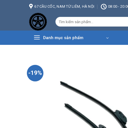
Bỏ
67 CẦU CỐC, NAM TỪ LIÊM, HÀ NỘI
08:00 - 20:0
qua
nội
Tìm
dung
kiếm:
Danh mục sản phẩm
-19%