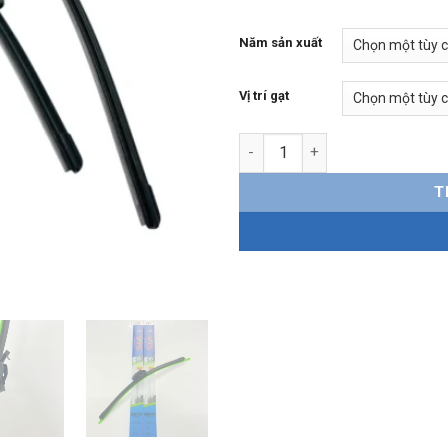
Năm sản xuất
Vị trí gạt
Gạt mưa Vinfast Limo Green S
T