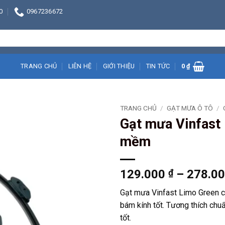
0
0967236672
TRANG CHỦ
LIÊN HỆ
GIỚI THIỆU
TIN TỨC
0
₫
TRANG CHỦ
/
GẠT MƯA Ô TÔ
/
Gạt mưa Vinfast 
mềm
129.000
₫
–
278.0
Gạt mưa Vinfast Limo Green ch
bám kính tốt. Tương thích chuẩ
tốt.