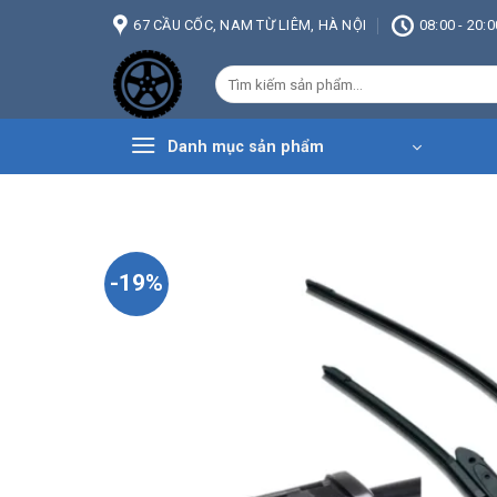
Bỏ
67 CẦU CỐC, NAM TỪ LIÊM, HÀ NỘI
08:00 - 20:0
qua
nội
Tìm
dung
kiếm:
Danh mục sản phẩm
-19%