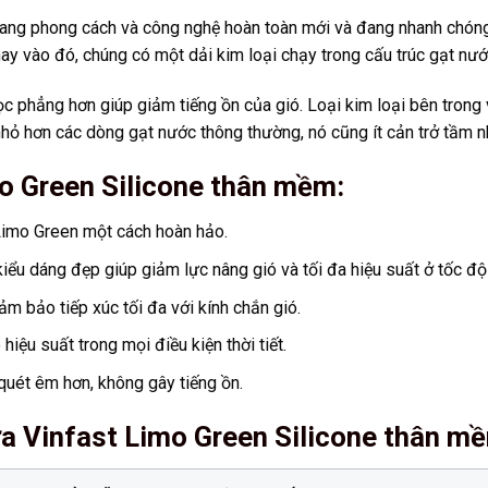
ng phong cách và công nghệ hoàn toàn mới và đang nhanh chóng 
ay vào đó, chúng có một dải kim loại chạy trong cấu trúc gạt nướ
ọc phẳng hơn giúp giảm tiếng ồn của gió. Loại kim loại bên trong 
 nhỏ hơn các dòng gạt nước thông thường, nó cũng ít cản trở tầm nh
o Green Silicone thân mềm:
 Limo Green một cách hoàn hảo.
iểu dáng đẹp giúp giảm lực nâng gió và tối đa hiệu suất ở tốc độ
m bảo tiếp xúc tối đa với kính chắn gió.
iệu suất trong mọi điều kiện thời tiết.
uét êm hơn, không gây tiếng ồn.
a Vinfast Limo Green Silicone thân m