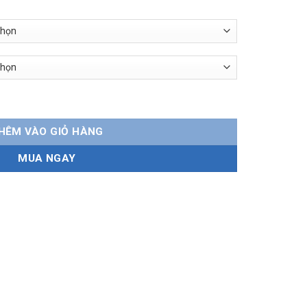
278.000 ₫
ilicone thân mềm số lượng
HÊM VÀO GIỎ HÀNG
MUA NGAY