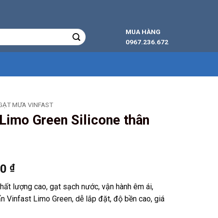
MUA HÀNG
0967.236.672
GẠT MƯA VINFAST
Limo Green Silicone thân
Khoảng
00
₫
giá:
ất lượng cao, gạt sạch nước, vận hành êm ái,
từ
n Vinfast Limo Green, dễ lắp đặt, độ bền cao, giá
129.000 ₫
đến