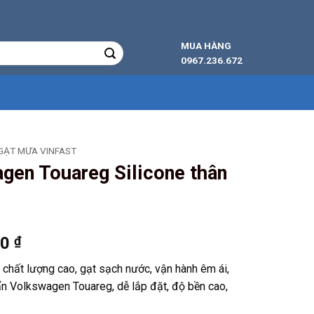
MUA HÀNG
0967.236.672
GẠT MƯA VINFAST
gen Touareg Silicone thân
Khoảng
00
₫
giá:
hất lượng cao, gạt sạch nước, vận hành êm ái,
từ
ẩn Volkswagen Touareg, dễ lắp đặt, độ bền cao,
129.000 ₫
đến