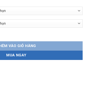
278.000 ₫
Silicone thân mềm số lượng
HÊM VÀO GIỎ HÀNG
MUA NGAY