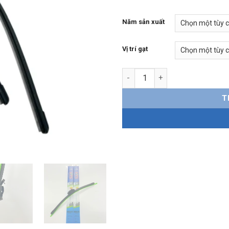
Năm sản xuất
Vị trí gạt
Gạt mưa Volkswagen Touareg 
T