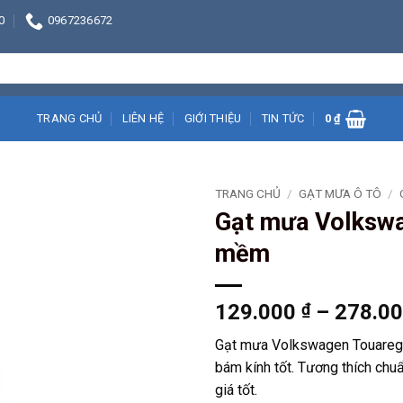
0
0967236672
TRANG CHỦ
LIÊN HỆ
GIỚI THIỆU
TIN TỨC
0
₫
TRANG CHỦ
/
GẠT MƯA Ô TÔ
/
Gạt mưa Volkswa
mềm
129.000
₫
–
278.0
Gạt mưa Volkswagen Touareg c
bám kính tốt. Tương thích chu
giá tốt.