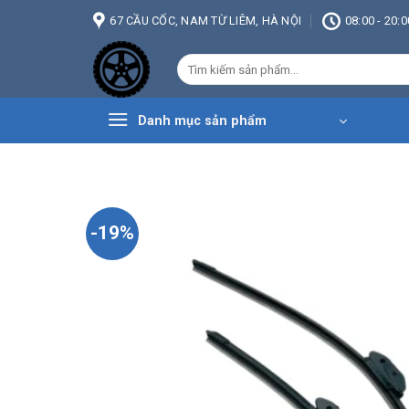
Bỏ
67 CẦU CỐC, NAM TỪ LIÊM, HÀ NỘI
08:00 - 20:0
qua
nội
Tìm
dung
kiếm:
Danh mục sản phẩm
-19%