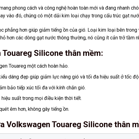
mang phong cách và công nghệ hoàn toàn mới và đang nhanh chóng
ay vào đó, chúng có một dải kim loại chạy trong cấu trúc gạt nướ
ọc phẳng hơn giúp giảm tiếng ồn của gió. Loại kim loại bên trong 
 nhỏ hơn các dòng gạt nước thông thường, nó cũng ít cản trở tầm nh
Touareg Silicone thân mềm:
agen Touareg một cách hoàn hảo.
iểu dáng đẹp giúp giảm lực nâng gió và tối đa hiệu suất ở tốc độ
m bảo tiếp xúc tối đa với kính chắn gió.
iệu suất trong mọi điều kiện thời tiết.
uét êm hơn, không gây tiếng ồn.
ưa Volkswagen Touareg Silicone thân 