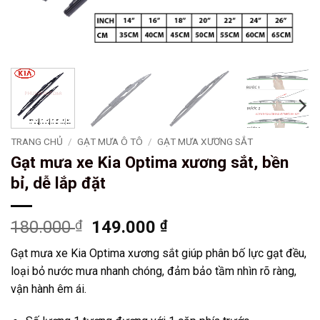
TRANG CHỦ
/
GẠT MƯA Ô TÔ
/
GẠT MƯA XƯƠNG SẮT
Gạt mưa xe Kia Optima xương sắt, bền
bỉ, dễ lắp đặt
Giá
Giá
180.000
₫
149.000
₫
gốc
hiện
Gạt mưa xe Kia Optima xương sắt giúp phân bố lực gạt đều,
là:
tại
loại bỏ nước mưa nhanh chóng, đảm bảo tầm nhìn rõ ràng,
180.000 ₫.
là:
vận hành êm ái.
149.000 ₫.