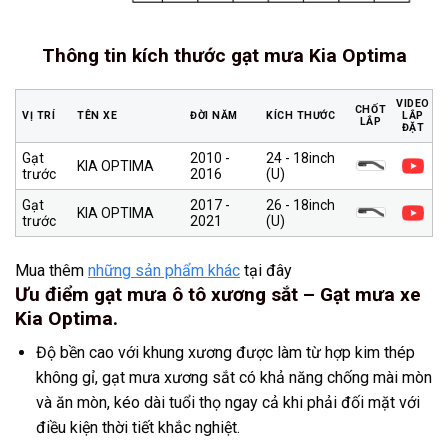
Thông tin kích thước gạt mưa Kia Optima
VIDEO
CHỐT
VỊ TRÍ
TÊN XE
ĐỜI NĂM
KÍCH THƯỚC
LẮP
LẮP
ĐẶT
Gạt
2010 -
24 - 18inch
KIA OPTIMA
trước
2016
(U)
Gạt
2017 -
26 - 18inch
KIA OPTIMA
trước
2021
(U)
Mua thêm
những sản phẩm khác
tại đây
Ưu điểm gạt mưa ô tô xương sắt – Gạt mưa xe
Kia Optima.
Độ bền cao với khung xương được làm từ hợp kim thép
không gỉ, gạt mưa xương sắt có khả năng chống mài mòn
và ăn mòn, kéo dài tuổi thọ ngay cả khi phải đối mặt với
điều kiện thời tiết khắc nghiệt.