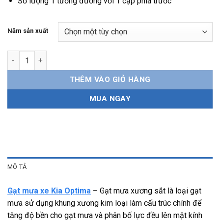
Số lượng 1 tương đương với 1 cặp phía trước
Năm sản xuất
Gạt mưa xe Kia Optima xương sắt, bền bỉ, dễ lắp đặt số lượng
THÊM VÀO GIỎ HÀNG
MUA NGAY
MÔ TẢ
Gạt mưa xe Kia Optima
– Gạt mưa xương sắt là loại gạt
mưa sử dụng khung xương kim loại làm cấu trúc chính để
tăng độ bền cho gạt mưa và phân bố lực đều lên mặt kính