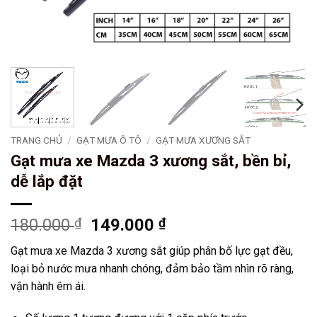
TRANG CHỦ
/
GẠT MƯA Ô TÔ
/
GẠT MƯA XƯƠNG SẮT
Gạt mưa xe Mazda 3 xương sắt, bền bỉ,
dễ lắp đặt
Giá
Giá
180.000
₫
149.000
₫
gốc
hiện
Gạt mưa xe Mazda 3 xương sắt giúp phân bố lực gạt đều,
là:
tại
loại bỏ nước mưa nhanh chóng, đảm bảo tầm nhìn rõ ràng,
180.000 ₫.
là:
vận hành êm ái.
149.000 ₫.