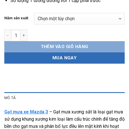
Số lượng 1 tương đương với 1 cặp phía trước
Năm sản xuất
Gạt mưa xe Mazda 3 xương sắt, bền bỉ, dễ lắp đặt số lượng
THÊM VÀO GIỎ HÀNG
MUA NGAY
MÔ TẢ
Gạt mưa xe Mazda 3
– Gạt mưa xương sắt là loại gạt mưa
sử dụng khung xương kim loại làm cấu trúc chính để tăng độ
bền cho gạt mưa và phân bố lực đều lên mặt kính khi hoạt