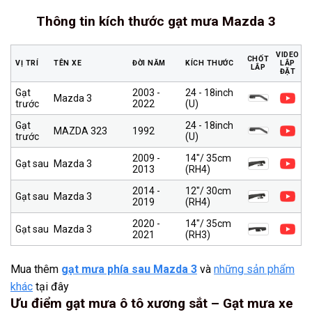
Thông tin kích thước gạt mưa Mazda 3
VIDEO
CHỐT
VỊ TRÍ
TÊN XE
ĐỜI NĂM
KÍCH THƯỚC
LẮP
LẮP
ĐẶT
Gạt
2003 -
24 - 18inch
Mazda 3
trước
2022
(U)
Gạt
24 - 18inch
MAZDA 323
1992
trước
(U)
2009 -
14″/ 35cm
Gạt sau
Mazda 3
2013
(RH4)
2014 -
12″/ 30cm
Gạt sau
Mazda 3
2019
(RH4)
2020 -
14″/ 35cm
Gạt sau
Mazda 3
2021
(RH3)
Mua thêm
gạt mưa phía sau Mazda 3
và
những sản phẩm
khác
tại đây
Ưu điểm gạt mưa ô tô xương sắt – Gạt mưa xe